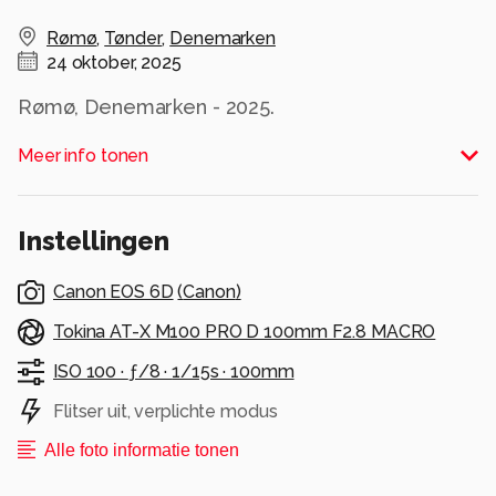
Rømø
,
Tønder
,
Denemarken
24 oktober, 2025
Rømø, Denemarken - 2025.
Meer info tonen
Hasselblad 500C + Distagon f/4 50mm, Fuji
Provia 100F diafilm.
Alle rechten voorbehouden
Instellingen
Canon EOS 6D
(
Canon
)
Tokina AT-X M100 PRO D 100mm F2.8 MACRO
ISO 100 ·
ƒ/8 ·
1/15s ·
100mm
Flitser uit, verplichte modus
Alle foto informatie tonen