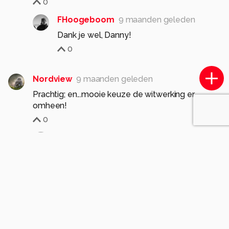
0
FHoogeboom
9 maanden geleden
Dank je wel, Danny!
0
Nordview
9 maanden geleden
Prachtig; en...mooie keuze de witwerking er
omheen!
0
FHoogeboom
9 maanden geleden
Dank je wel!
0
jan.pijper
9 maanden geleden
Een juweel.