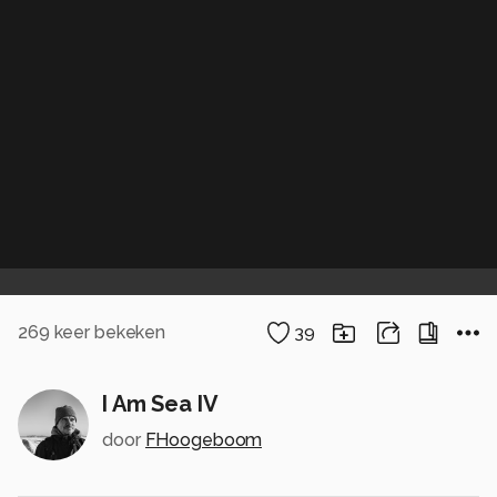
269
keer bekeken
39
I Am Sea IV
door
FHoogeboom