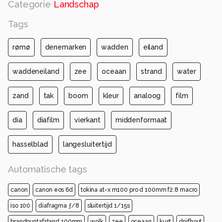
Categorie
Landschap
Tags
rømø
denemarken
wadden
eiland
waddeneiland
zee
oceaan
strand
water
zand
tak
boom
kleur
analoog
film
dia
diafilm
vierkant
middenformaat
hasselblad
langesluitertijd
Automatische tags
canon
canon eos 6d
tokina at-x m100 pro d 100mm f2.8 macro
iso 100
diafragma ƒ/8
sluitertijd 1/15s
brandpuntafstand 100mm
wolk
zee
oceaan
kust
drijfhout