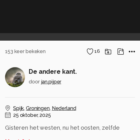
153
keer bekeken
16
De andere kant.
door
jan.pijper
Spijk
,
Groningen
,
Nederland
25 oktober, 2025
Gisteren het westen, nu het oosten, zelfde
tijdstip.