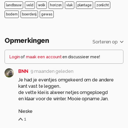
landbouw
veld
wolk
horizon
vlak
plantage
zonlicht
bodem
boerderij
gewas
Opmerkingen
Sorteren op
Login
of
maak een account
en discussieer mee!
BNN
9 maanden geleden
Je had je eventjes omgekeerd om de andere
kant vast te leggen..
de vette klei is alweer netjes omgeploegd
en klaar voor de winter. Mooie opname Jan.
Nieske
1