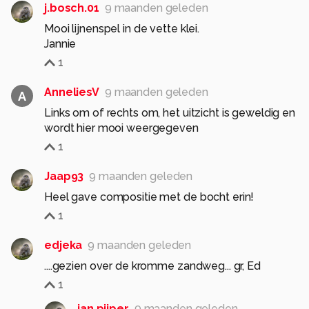
j.bosch.01
9 maanden geleden
Mooi lijnenspel in de vette klei.
Jannie
1
AnneliesV
9 maanden geleden
A
Links om of rechts om, het uitzicht is geweldig en
wordt hier mooi weergegeven
1
Jaap93
9 maanden geleden
Heel gave compositie met de bocht erin!
1
edjeka
9 maanden geleden
....gezien over de kromme zandweg... gr, Ed
1
jan.pijper
9 maanden geleden