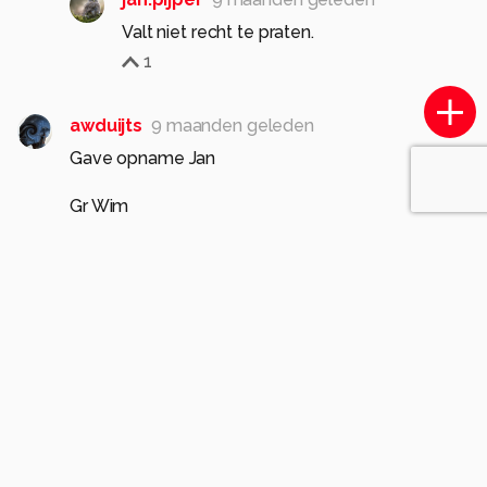
Valt niet recht te praten.
1
awduijts
9 maanden geleden
Gave opname Jan
Gr Wim
1
Meer opmerkingen tonen
Soortgelijke foto's
hvr2105