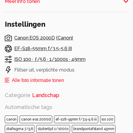
Meer info tonen
Alle rechten voorbehouden
Instellingen
Canon EOS 2000D
(
Canon
)
EF-S18-55mm f/3.5-5.6 III
ISO 100 ·
ƒ/5.6 ·
1/1000s ·
45mm
Flitser uit, verplichte modus
Alle foto informatie tonen
Categorie
Landschap
Automatische tags
canon
canon eos 2000d
ef-s18-55mm f/3.5-5.6 iii
iso 100
diafragma ƒ/5.6
sluitertijd 1/1000s
brandpuntafstand 45mm