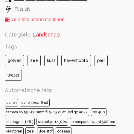
Flits uit
Alle foto informatie tonen
Categorie
Landschap
Tags
golven
zee
kust
havenhoofd
pier
water
Automatische tags
canon
canon eos r6m2
tamron sp 150-600mm f/5-6.3 di vc usd g2 a022
iso 400
diafragma ƒ/6.3
sluitertijd 1/500s
brandpuntafstand 500mm
vuurtoren
zee
vloeistof
oceaan