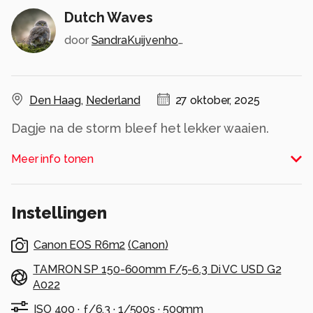
Dutch Waves
door
SandraKuijvenhoven
Den Haag
,
Nederland
27 oktober, 2025
Dagje na de storm bleef het lekker waaien.
Alle rechten voorbehouden
Meer info tonen
Instellingen
Canon EOS R6m2
(
Canon
)
TAMRON SP 150-600mm F/5-6.3 Di VC USD G2
A022
ISO 400 ·
ƒ/6.3 ·
1/500s ·
500mm