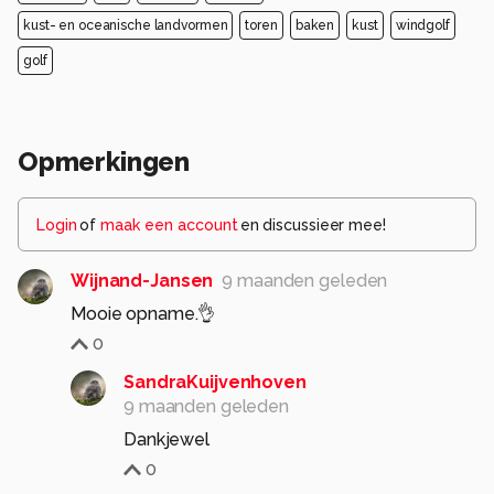
kust- en oceanische landvormen
toren
baken
kust
windgolf
golf
Opmerkingen
Login
of
maak een account
en discussieer mee!
Wijnand-Jansen
9 maanden geleden
Mooie opname.👌
0
SandraKuijvenhoven
9 maanden geleden
0