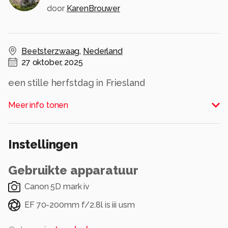
door
KarenBrouwer
Beetsterzwaag
,
Nederland
27 oktober, 2025
een stille herfstdag in Friesland
Alle rechten voorbehouden
Meer info tonen
Instellingen
Gebruikte apparatuur
Canon 5D mark iv
EF 70-200mm f/2.8l is iii usm