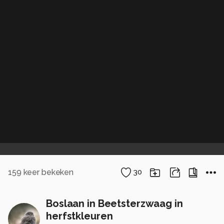
159
keer bekeken
30
Boslaan in Beetsterzwaag in
herfstkleuren