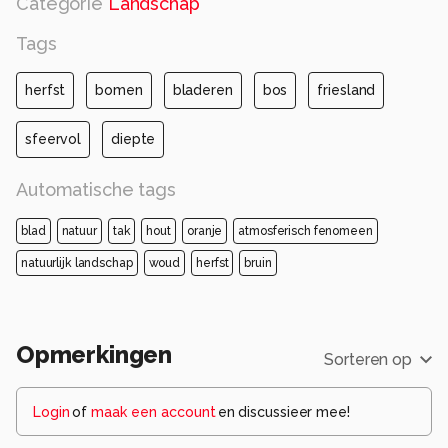
Categorie
Landschap
Tags
herfst
bomen
bladeren
bos
friesland
sfeervol
diepte
Automatische tags
blad
natuur
tak
hout
oranje
atmosferisch fenomeen
natuurlijk landschap
woud
herfst
bruin
Opmerkingen
Sorteren op
Login
of
maak een account
en discussieer mee!