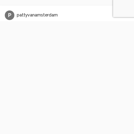
P
pattyvanamsterdam
Zonsondergang
0
0