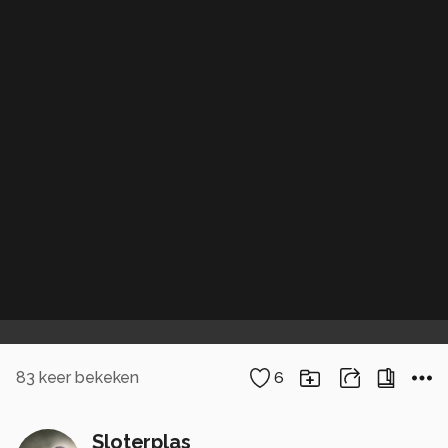
83
keer bekeken
6
Sloterplas