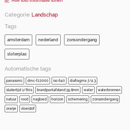
Alle foto informatie tonen
Categorie
Landschap
Tags
amsterdam
nederland
zonsondergang
sloterplas
Automatische tags
panasonic
dmc-fz2000
iso 640
diafragma ƒ/4.3
sluitertijd 1/80s
brandpuntafstand 55.6mm
water
waterbronnen
natuur
rood
nagloed
horizon
schemering
zonsondergang
oranje
vloeistof