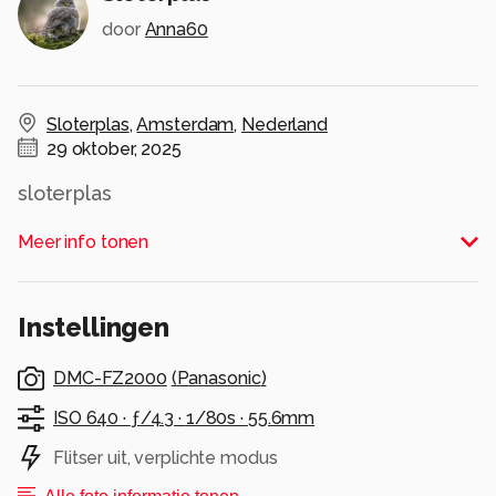
door
Anna60
Sloterplas
,
Amsterdam
,
Nederland
29 oktober, 2025
sloterplas
Alle rechten voorbehouden
Meer info tonen
Instellingen
DMC-FZ2000
(
Panasonic
)
ISO 640 ·
ƒ/4.3 ·
1/80s ·
55.6mm
Flitser uit, verplichte modus