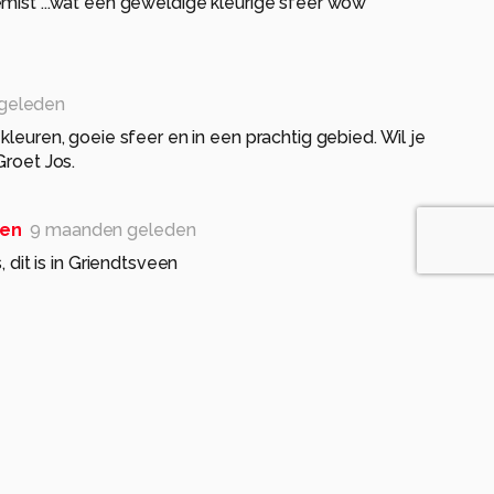
mist ...wat een geweldige kleurige sfeer wow
geleden
kleuren, goeie sfeer en in een prachtig gebied. Wil je
Groet Jos.
en
9 maanden geleden
, dit is in Griendtsveen
 geleden
en
9 maanden geleden