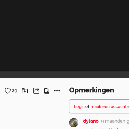
Opmerkingen
29
Login
of
maak een account
dylano
9 maanden 