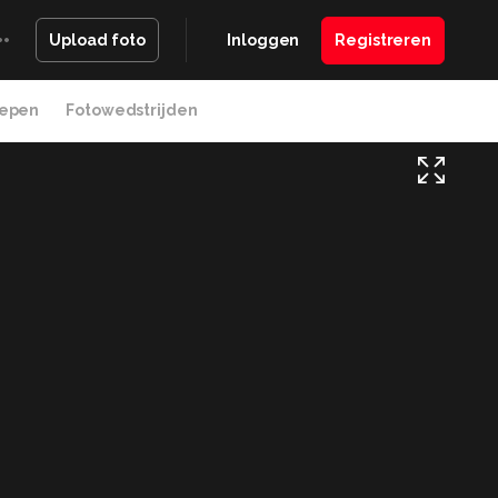
Inloggen
Registreren
Upload foto
epen
Fotowedstrijden