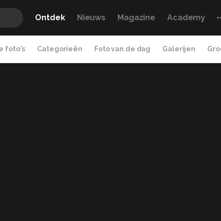
Ontdek
Nieuws
Magazine
Academy
 foto's
Categorieën
Foto van de dag
Galerijen
Gro