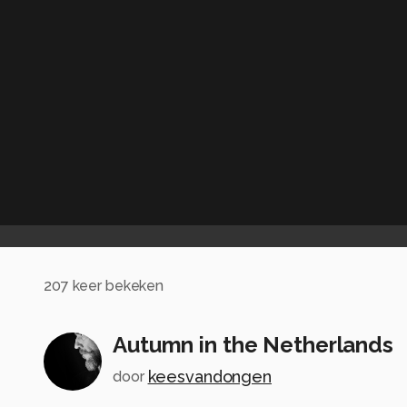
207
keer bekeken
Autumn in the Netherlands
keesvandongen
door