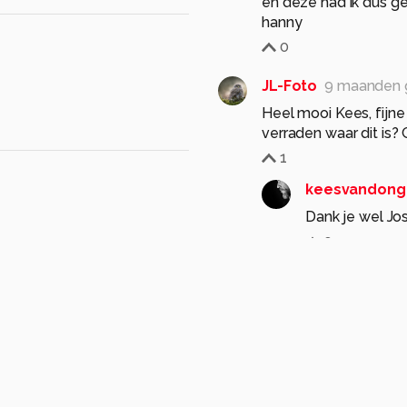
en deze had ik dus ge
hanny
0
JL-Foto
9 maanden 
Heel mooi Kees, fijne 
verraden waar dit is? 
1
keesvandong
Dank je wel Jos
0
alizoom
9 maanden
schitterend!
1
keesvandong
Dank je wel.