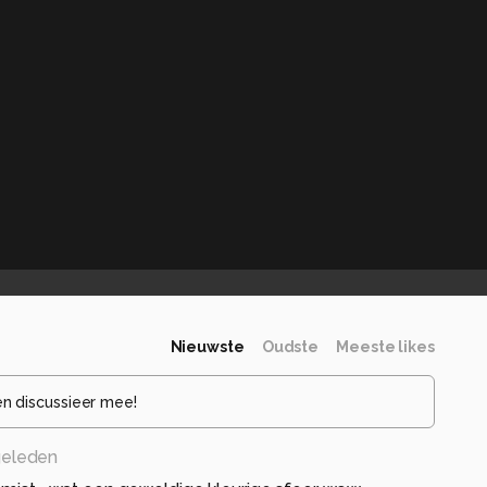
Nieuwste
Oudste
Meeste likes
en discussieer mee!
geleden