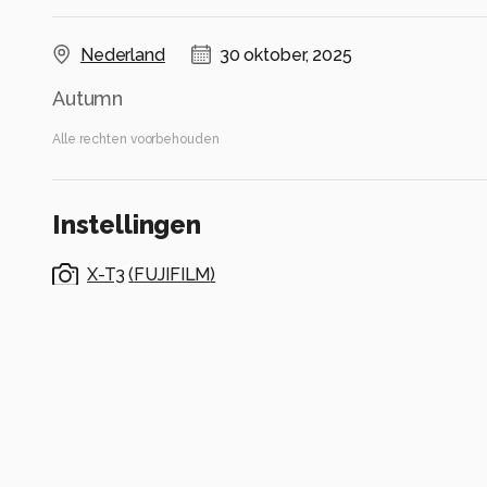
Nederland
30 oktober, 2025
Autumn
Alle rechten voorbehouden
Instellingen
X-T3
(
FUJIFILM
)
Fujifilm Fujinon XF50-140mmF2.8 R LM OIS WR
ISO 160 ·
ƒ/11 ·
1/15s ·
140mm
Flits uit
Alle foto informatie tonen
Categorie
Landschap