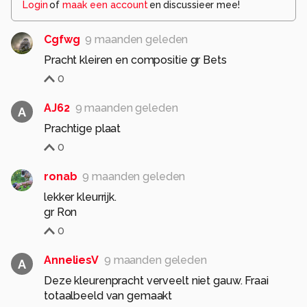
Login
of
maak een account
en discussieer mee!
Cgfwg
9 maanden geleden
Pracht kleiren en compositie gr Bets
0
AJ62
9 maanden geleden
A
Prachtige plaat
0
ronab
9 maanden geleden
lekker kleurrijk.
gr Ron
0
AnneliesV
9 maanden geleden
A
Deze kleurenpracht verveelt niet gauw. Fraai
totaalbeeld van gemaakt