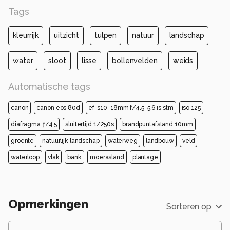
Tags
kleurrijk
uitzicht
tulpen
natuur
landschap
water
sloot
lisse
bollenvelden
weids
Automatische tags
canon
canon eos 80d
ef-s10-18mm f/4.5-5.6 is stm
iso 125
diafragma ƒ/4.5
sluitertijd 1/250s
brandpuntafstand 10mm
groente
natuurlijk landschap
waterweg
landbouw
veld
waterloop
vlak
bank
moerasland
plantage
Opmerkingen
Sorteren op