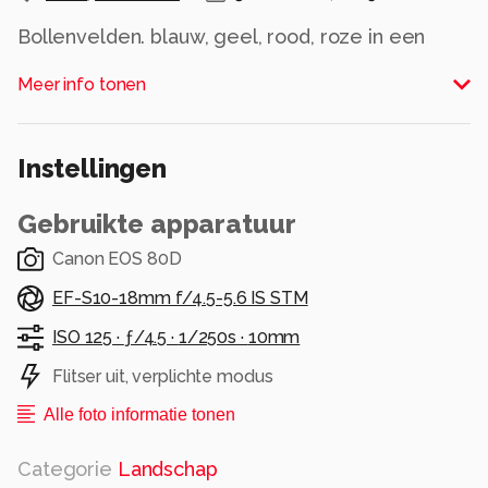
Bollenvelden. blauw, geel, rood, roze in een
Mondriaans landschap.
Meer info tonen
30 april 2017
Groetjes Bob.
Instellingen
Alle rechten voorbehouden
Gebruikte apparatuur
Canon EOS 80D
EF-S10-18mm f/4.5-5.6 IS STM
ISO 125 ·
ƒ/4.5 ·
1/250s ·
10mm
Flitser uit, verplichte modus
Alle foto informatie tonen
Categorie
Landschap