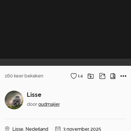
160
keer bekeken
14
Lisse
door
oudmaijer
Lisse
,
Nederland
3 november, 2025