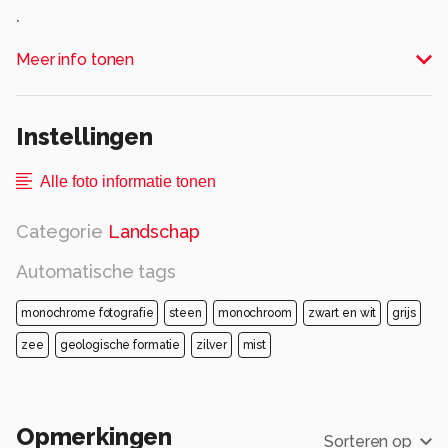
.
Alle rechten voorbehouden
Meer info tonen
Instellingen
Alle foto informatie tonen
Categorie
Landschap
Automatische tags
monochrome fotografie
steen
monochroom
zwart en wit
grijs
zee
geologische formatie
zilver
mist
Opmerkingen
Sorteren op