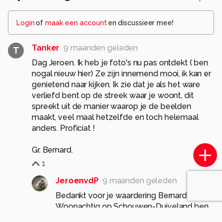
Login
of
maak een account
en discussieer mee!
Tanker
9 maanden geleden
T
Dag Jeroen. Ik heb je foto's nu pas ontdekt ( ben
nogal nieuw hier) Ze zijn innemend mooi, ik kan er
genietend naar kijken. Ik zie dat je als het ware
verliefd bent op de streek waar je woont, dit
spreekt uit de manier waarop je de beelden
maakt, veel maal hetzelfde en toch helemaal
anders. Proficiat !
Gr. Bernard.
1
JeroenvdP
9 maanden geleden
Bedankt voor je waardering Bernard!
Woonachtig op Schouwen-Duiveland ben
ik verslaafd aan het water en dat is je goed