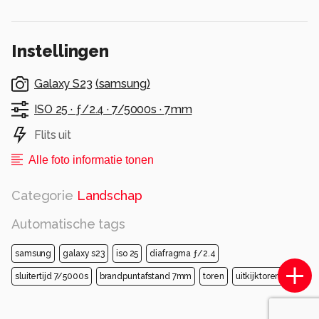
Instellingen
Galaxy S23
(
samsung
)
ISO 25 ·
ƒ/2.4 ·
7/5000s ·
7mm
Flits uit
Alle foto informatie tonen
Categorie
Landschap
Automatische tags
samsung
galaxy s23
iso 25
diafragma ƒ/2.4
sluitertijd 7/5000s
brandpuntafstand 7mm
toren
uitkijktoren