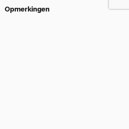
Opmerkingen
Login
of
maak een account
en discussieer mee!
j.bosch.01
9 maanden geleden
Prachtig dat je er zo'' dicht'' bij gekomen bent .
O flower of Scotland
When will we see
Your like again,😉
mooie foto.
0
Soortgelijke foto's