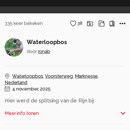
335
keer bekeken
38
Waterloopbos
door
ronab
Waterloopbos
,
Voorsterweg
,
Marknesse
,
Nederland
4 november, 2025
Hier werd de splitsing van de Rijn bij
Westervoort nagebouwd in 1957, schaal 1 op 20.
Meer info tonen
Nu is er nauwelijks meer iets te zien van al dat
beton want het is vooral overgroeit met mos. De
mensen in de verte staan vlakbij die splitsing,