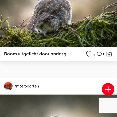
Boom uitgelicht door ondergaande zon
5
1
fmterpoorten