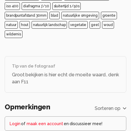
iso 400
diafragma ƒ/10
sluitertijd 1/50s
brandpuntafstand 30mm
blad
natuurlijke omgeving
groente
natuur
hout
natuurlijk landschap
vegetatie
geel
woud
wildernis
Tip van de fotograaf
Groot bekijken is hier echt de moeite waard.. denk
aan F11
Opmerkingen
Sorteren op
Login
of
maak een account
en discussieer mee!