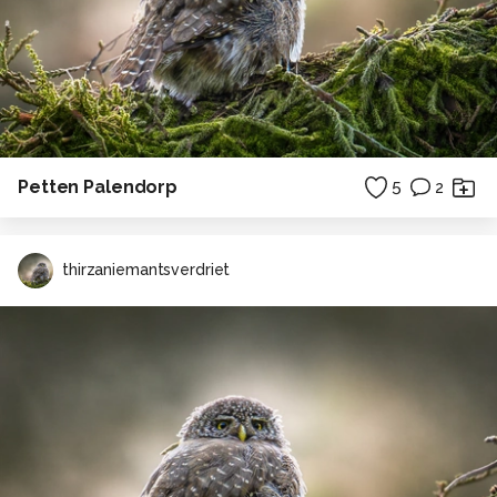
Petten Palendorp
5
2
thirzaniemantsverdriet