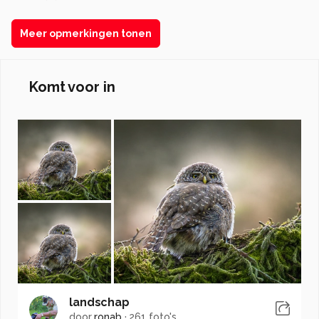
Meer opmerkingen tonen
Komt voor in
landschap
door
ronab
·
261 foto's