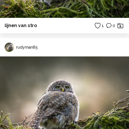
lijnen van stro
1
0
rudyman85