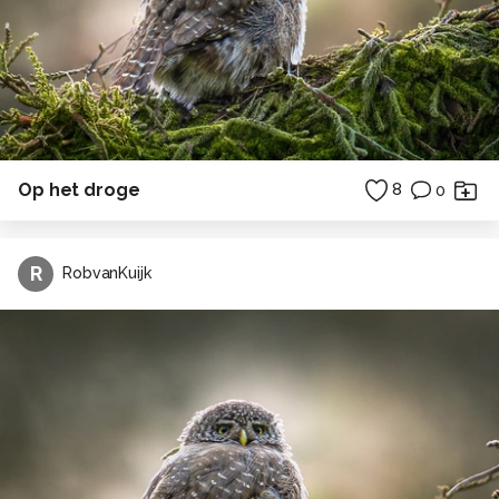
Op het droge
8
0
R
RobvanKuijk