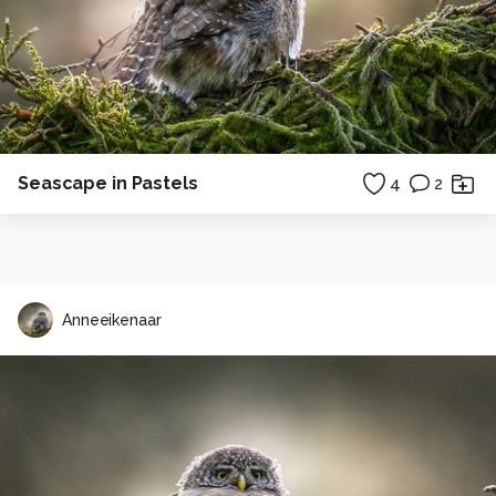
Seascape in Pastels
4
2
Anneeikenaar