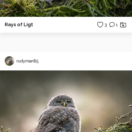
Rays of Ligt
3
1
rudyman85