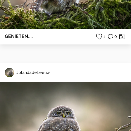
GENIETEN....
1
0
JolandadeLeeuw