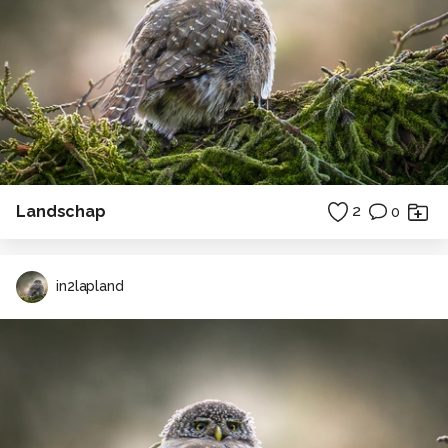
Landschap
2
0
in2lapland