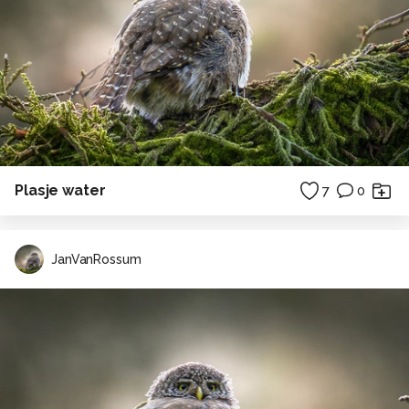
Plasje water
7
0
JanVanRossum