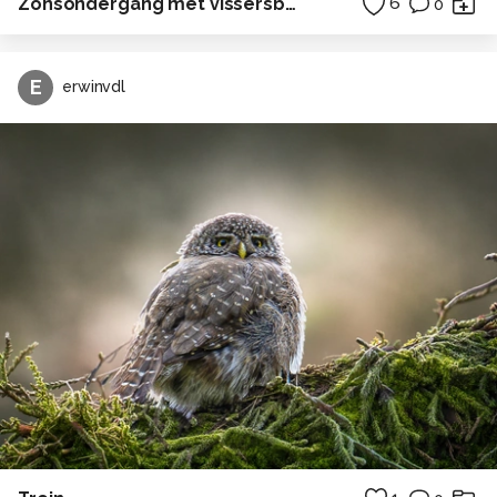
Zonsondergang met vissersboot
6
0
E
erwinvdl