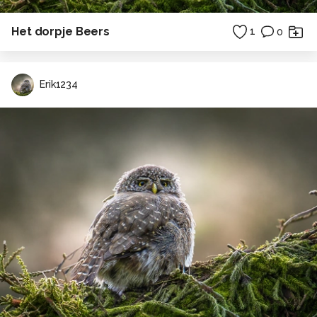
Het dorpje Beers
1
0
Erik1234