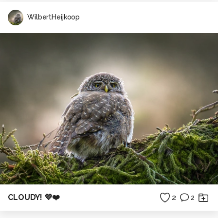
WilbertHeijkoop
CLOUDY! 💜❤️
2
2