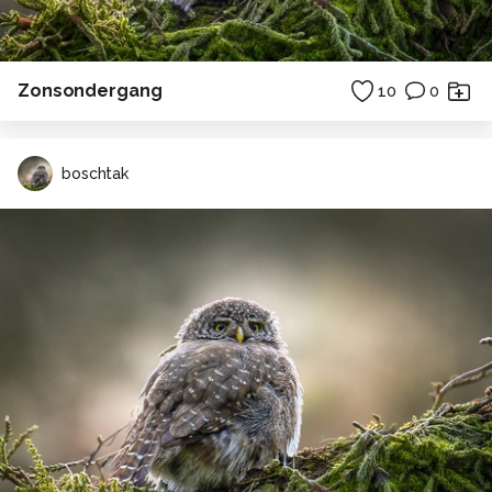
Zonsondergang
10
0
boschtak