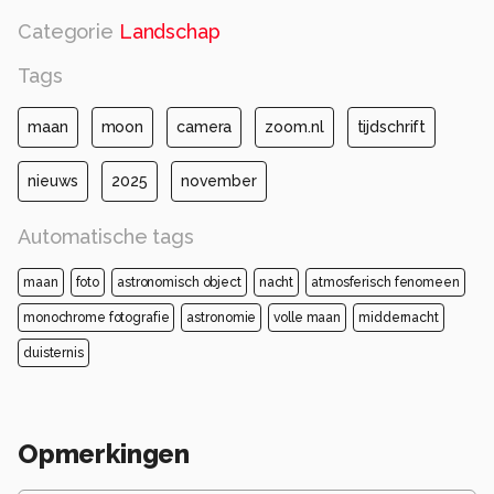
Categorie
Landschap
Tags
maan
moon
camera
zoom.nl
tijdschrift
nieuws
2025
november
Automatische tags
maan
foto
astronomisch object
nacht
atmosferisch fenomeen
monochrome fotografie
astronomie
volle maan
middernacht
duisternis
Opmerkingen