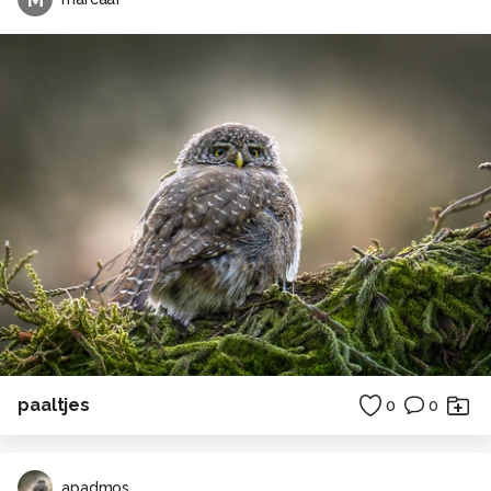
paaltjes
0
0
apadmos