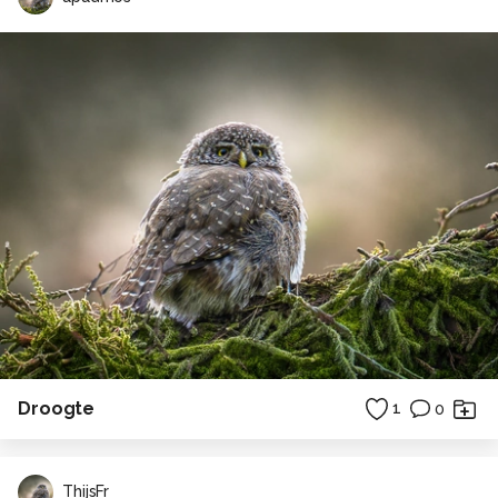
Droogte
1
0
ThijsFr