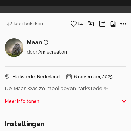
142
keer bekeken
14
Maan 🌕
door
Annecreation
Harkstede
,
Nederland
6 november, 2025
De Maan was zo mooi boven harkstede ✨
gisteren na een drukke dag toch me camera
Meer info tonen
gepakt zonder statief gefotografeerd
Alle rechten voorbehouden
Instellingen