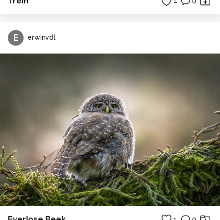
Trein
1
0
E
erwinvdl
Everlose Beek
1
0