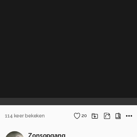
114
keer bekeken
20
Zonsopgang