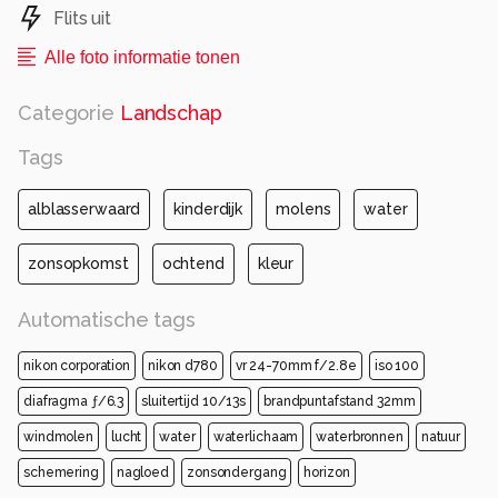
Flits uit
Alle foto informatie tonen
Categorie
Landschap
Tags
alblasserwaard
kinderdijk
molens
water
zonsopkomst
ochtend
kleur
Automatische tags
nikon corporation
nikon d780
vr 24-70mm f/2.8e
iso 100
diafragma ƒ/6.3
sluitertijd 10/13s
brandpuntafstand 32mm
windmolen
lucht
water
waterlichaam
waterbronnen
natuur
schemering
nagloed
zonsondergang
horizon