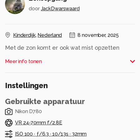
door
JackDwarswaard
Kinderdijk
,
Nederland
8 november, 2025
Met de zon komt er ook wat mist opzetten
Alle rechten voorbehouden
Meer info tonen
Instellingen
Gebruikte apparatuur
Nikon D780
VR 24-70mm f/2.8E
ISO 100 ·
ƒ/6.3 ·
10/13s ·
32mm