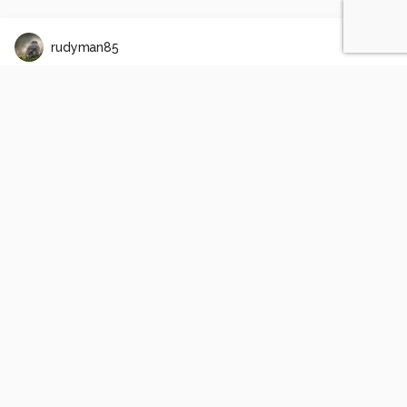
rudyman85
Zonsonsdergang NH
0
0