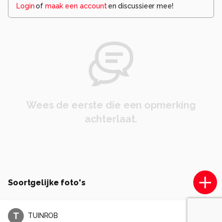
Login
of
maak een account
en discussieer mee!
Wees de eerste die een opmerking
achterlaat.
Soortgelijke foto's
T
TUINROB