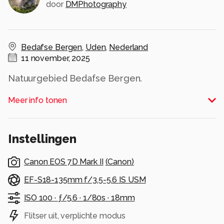
door
DMPhotography
Bedafse Bergen
,
Uden
,
Nederland
11 november, 2025
Natuurgebied Bedafse Bergen.
Alle rechten voorbehouden
Meer info tonen
Instellingen
Canon EOS 7D Mark II
(
Canon
)
EF-S18-135mm f/3.5-5.6 IS USM
ISO 100 ·
ƒ/5.6 ·
1/80s ·
18mm
Flitser uit, verplichte modus