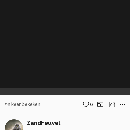
92
keer bekeken
6
Zandheuvel