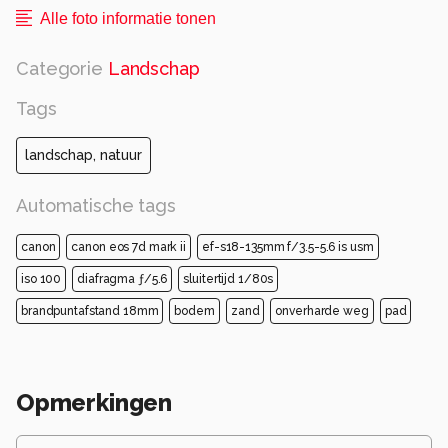
Alle foto informatie tonen
Categorie
Landschap
Tags
landschap, natuur
Automatische tags
canon
canon eos 7d mark ii
ef-s18-135mm f/3.5-5.6 is usm
iso 100
diafragma ƒ/5.6
sluitertijd 1/80s
brandpuntafstand 18mm
bodem
zand
onverharde weg
pad
Opmerkingen