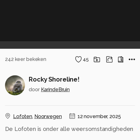
242
keer bekeken
45
Rocky Shoreline!
door
KarindeBruin
Lofoten
,
Noorwegen
12 november, 2025
De Lofoten is onder alle weersomstandigheden
mooi. Bergen, rotsen, wat kleur, flink wat wind. Je