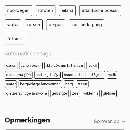
noorwegen
lofoten
eiland
atlantische oceaan
water
rotsen
bergen
zonsondergang
fotoreis
Automatische tags
canon
canon eos r5
rf24-105mm f4 l is usm
iso 50
diafragma ƒ/11
sluitertijd 2/5s
brandpuntafstand 63mm
wolk
water
bergachtige landvormen
berg
steen
gletsjerachtige landvorm
gebergte
zee
wildernis
gletsjer
Opmerkingen
Sorteren op