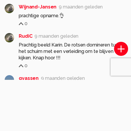
Wijnand-Jansen
9 maanden geleden
prachtige opname.👌
0
RudiC
9 maanden geleden
Prachtig beeld Karin. De rotsen domineren tussen
het schuim met een verleiding om te blijven
kijken. Knap hoor !!!
0
gvassen
9 maanden geleden
Prachtig! Mooie koele kleuren, met het stukje
‘warme hoop’ rechtsboven……
0
Soortgelijke foto's