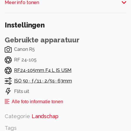
Meer info tonen
komt tijd tekort.
Alle rechten voorbehouden
Instellingen
Gebruikte apparatuur
Canon R5
RF 24-105
RF24-105mm F4 L IS USM
ISO 50 ·
ƒ/11 ·
2/5s ·
63mm
Flits uit
Alle foto informatie tonen
Categorie
Landschap
Tags