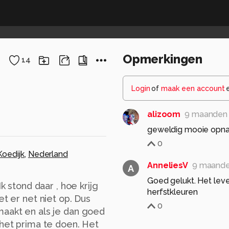
Opmerkingen
14
Login
of
maak een account
alizoom
9 maanden
geweldig mooie opn
0
Koedijk
,
Nederland
AnneliesV
9 maande
A
Goed gelukt. Het lev
k stond daar , hoe krijg
herfstkleuren
et er net niet op. Dus
0
maakt en als je dan goed
 het prima te doen. Het