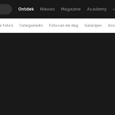
Ontdek
Nieuws
Magazine
Academy
 foto's
Categorieën
Foto van de dag
Galerijen
Gro