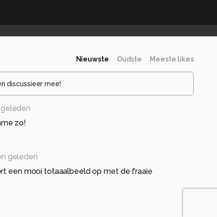
Nieuwste
Oudste
Meeste likes
en discussieer mee!
 geleden
ame zo!
n geleden
ert een mooi totaaalbeeld op met de fraaie