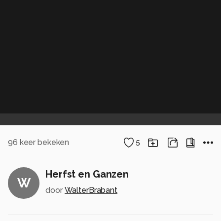
96
keer bekeken
5
Herfst en Ganzen
W
door
WalterBrabant