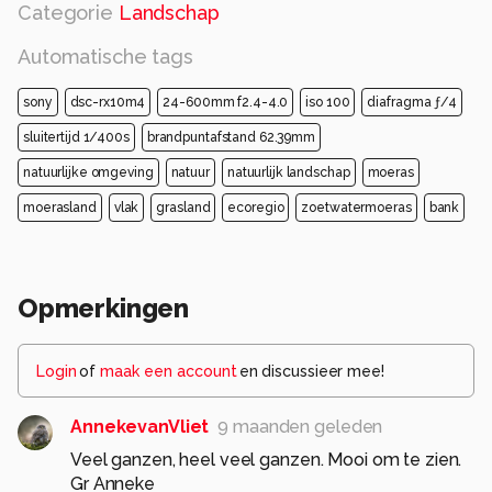
Categorie
Landschap
Automatische tags
sony
dsc-rx10m4
24-600mm f2.4-4.0
iso 100
diafragma ƒ/4
sluitertijd 1/400s
brandpuntafstand 62.39mm
natuurlijke omgeving
natuur
natuurlijk landschap
moeras
moerasland
vlak
grasland
ecoregio
zoetwatermoeras
bank
Opmerkingen
Login
of
maak een account
en discussieer mee!
AnnekevanVliet
9 maanden geleden
Veel ganzen, heel veel ganzen. Mooi om te zien.
Gr Anneke