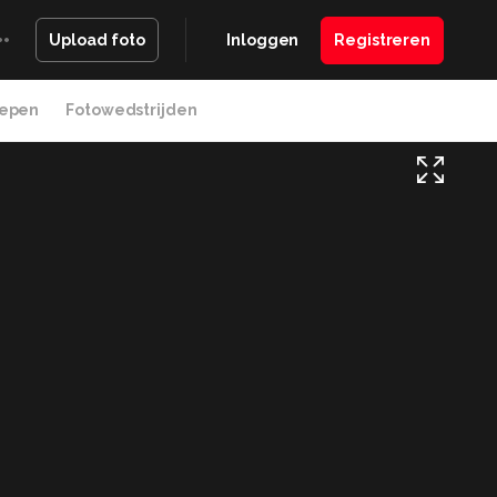
Inloggen
Registreren
Upload foto
epen
Fotowedstrijden