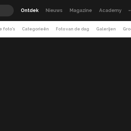
Ontdek
Nieuws
Magazine
Academy
 foto's
Categorieën
Foto van de dag
Galerijen
Gro