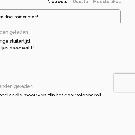
Nieuwste
Oudste
Meeste likes
en discussieer mee!
den geleden
ge sluitertijd.
tjes meewerkt!
anden geleden
daad en die meeuwen zijn het daar volgens mij
 geleden hadden we ook een modelletje dat mooi
en geleden