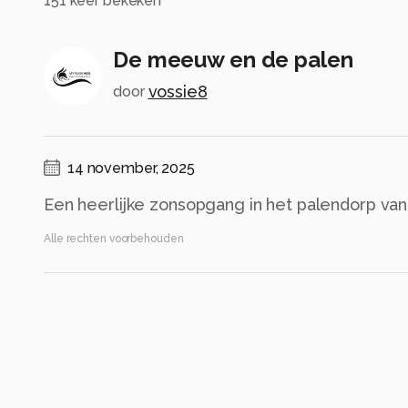
151
keer bekeken
De meeuw en de palen
vossie8
door
14 november, 2025
Een heerlijke zonsopgang in het palendorp va
Alle rechten voorbehouden
Instellingen
Canon EOS R5
(
Canon
)
RF15-35mm F2.8 L IS USM