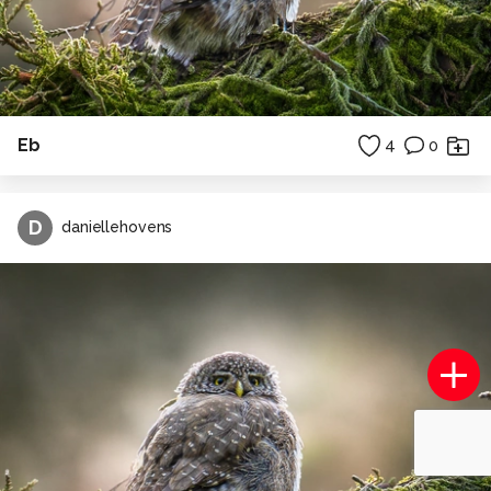
Eb
4
0
D
daniellehovens