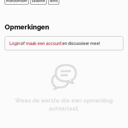
monochroom
savanne
wind
Opmerkingen
Login
of
maak een account
en discussieer mee!
Wees de eerste die een opmerking
achterlaat.