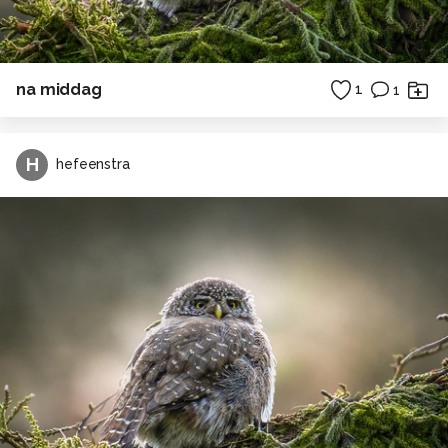
na middag
1
1
H
hefeenstra