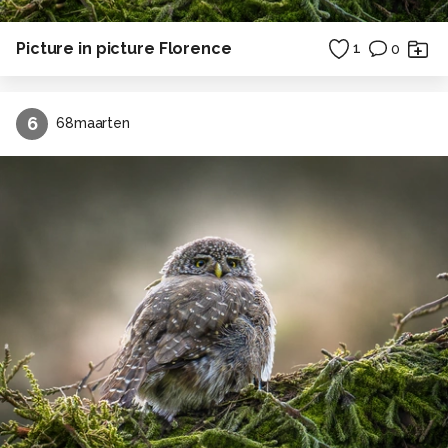
Picture in picture Florence
1
0
6
68maarten