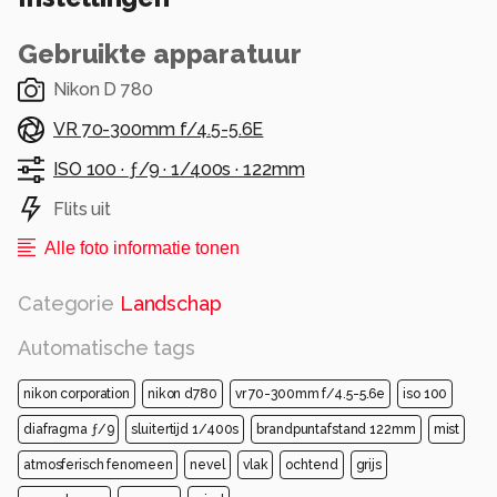
Gebruikte apparatuur
Nikon D 780
VR 70-300mm f/4.5-5.6E
ISO 100 ·
ƒ/9 ·
1/400s ·
122mm
Flits uit
Alle foto informatie tonen
Categorie
Landschap
Automatische tags
nikon corporation
nikon d780
vr 70-300mm f/4.5-5.6e
iso 100
diafragma ƒ/9
sluitertijd 1/400s
brandpuntafstand 122mm
mist
atmosferisch fenomeen
nevel
vlak
ochtend
grijs