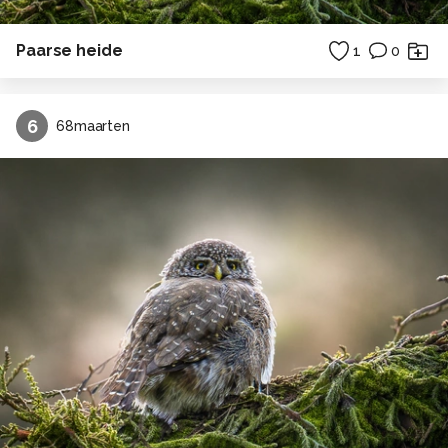
Paarse heide
1
0
6
68maarten