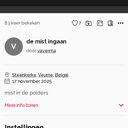
83
keer bekeken
7
de mist ingaan
V
door
vaverma
Steenkerke
,
Veurne
,
België
17 november, 2025
mist in de polders
Alle rechten voorbehouden
Meer info tonen
Instellingen