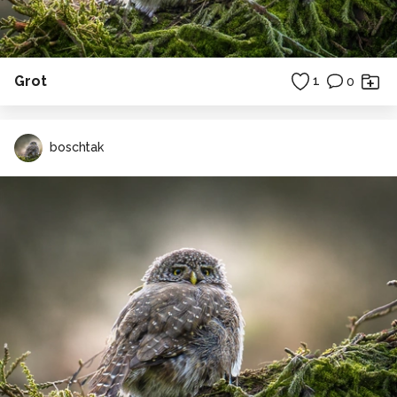
Grot
1
0
boschtak