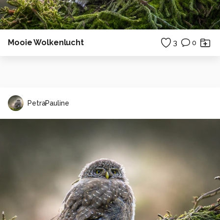
Mooie Wolkenlucht
3
0
PetraPauline