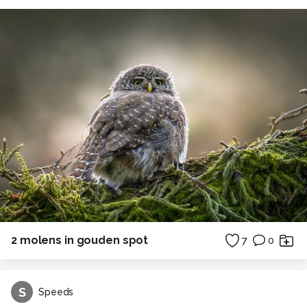
2 molens in gouden spot
7
0
S
Speeds