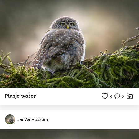
Plasje water
3
0
JanVanRossum