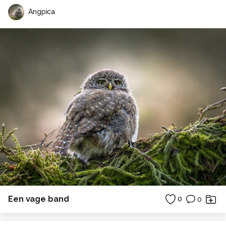
Angpica
Een vage band
0
0