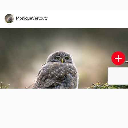
MoniqueVerlouw
Reflecties
5
0