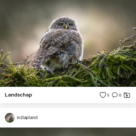
Landschap
1
0
in2lapland