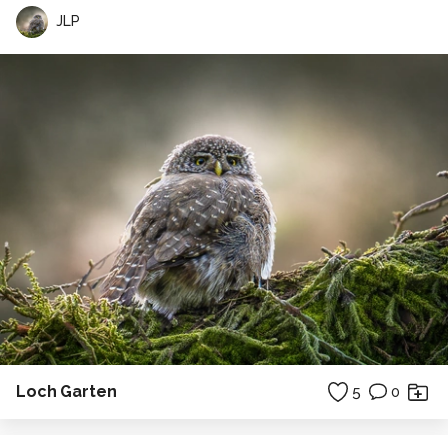
JLP
Loch Garten
5
0