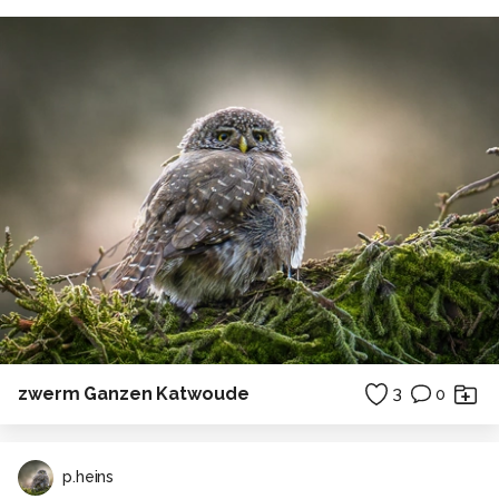
zwerm Ganzen Katwoude
3
0
p.heins