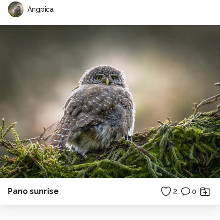
Angpica
Pano sunrise
2
0