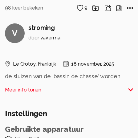
98
keer bekeken
9
stroming
V
door
vaverma
Le Crotoy
,
Frankrijk
18 november, 2025
de sluizen van de 'bassin de chasse' worden
geopend en geeft een mooie stroming in de
Meer info tonen
zonsondergang
Alle rechten voorbehouden
Instellingen
Gebruikte apparatuur