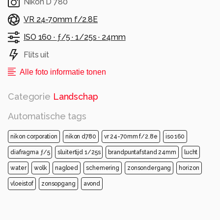
Nikon D 780
VR 24-70mm f/2.8E
ISO 160 ·
ƒ/5 ·
1/25s ·
24mm
Flits uit
Alle foto informatie tonen
Categorie
Landschap
Automatische tags
nikon corporation
nikon d780
vr 24-70mm f/2.8e
iso 160
diafragma ƒ/5
sluitertijd 1/25s
brandpuntafstand 24mm
lucht
water
wolk
nagloed
schemering
zonsondergang
horizon
vloeistof
zonsopgang
avond