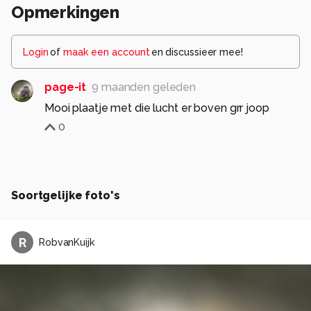
Opmerkingen
Login
of
maak een account
en discussieer mee!
page-it
9 maanden geleden
Mooi plaatje met die lucht er boven grr joop
0
Soortgelijke foto's
R
RobvanKuijk