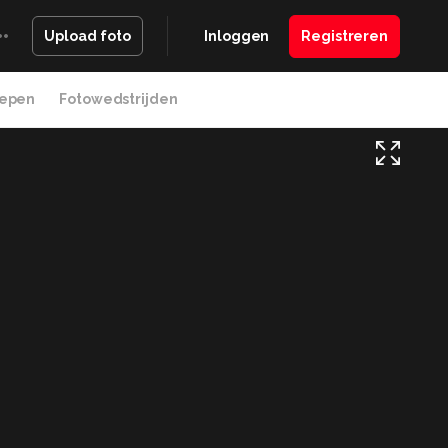
Inloggen
Registreren
Upload foto
epen
Fotowedstrijden