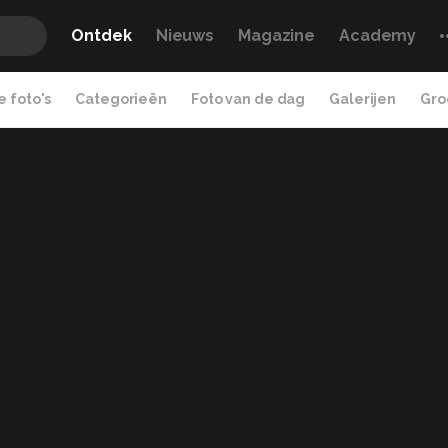
Ontdek
Nieuws
Magazine
Academy
 foto's
Categorieën
Foto van de dag
Galerijen
Gro