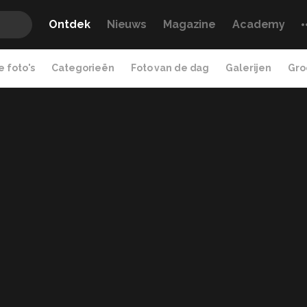
Ontdek
Nieuws
Magazine
Academy
 foto's
Categorieën
Foto van de dag
Galerijen
Gro