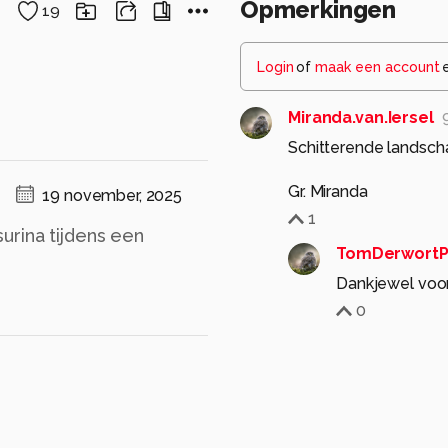
Opmerkingen
19
Login
of
maak een account
Miranda.van.Iersel
Schitterende landsch
Gr. Miranda
19 november, 2025
1
urina tijdens een
TomDerwortP
Dankjewel voo
0