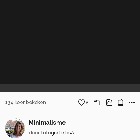
134
keer bekeken
5
Minimalisme
door
fotografieLisA