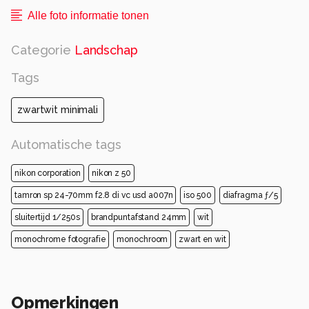
Alle foto informatie tonen
Categorie
Landschap
Tags
zwartwit minimali
Automatische tags
nikon corporation
nikon z 50
tamron sp 24-70mm f2.8 di vc usd a007n
iso 500
diafragma ƒ/5
sluitertijd 1/250s
brandpuntafstand 24mm
wit
monochrome fotografie
monochroom
zwart en wit
Opmerkingen