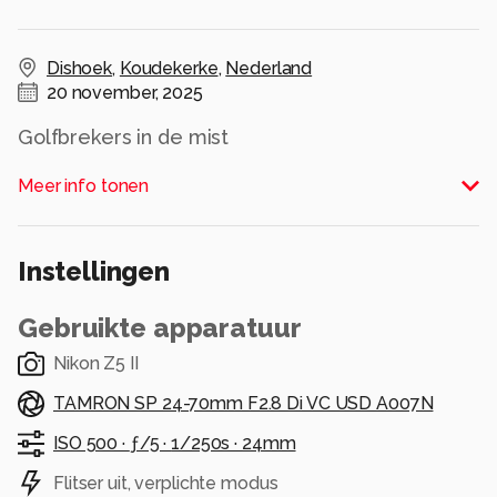
Dishoek
,
Koudekerke
,
Nederland
20 november, 2025
Golfbrekers in de mist
Alle rechten voorbehouden
Meer info tonen
Instellingen
Gebruikte apparatuur
Nikon Z5 II
TAMRON SP 24-70mm F2.8 Di VC USD A007N
ISO 500 ·
ƒ/5 ·
1/250s ·
24mm
Flitser uit, verplichte modus