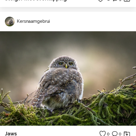
Kersnaamgebrui
Jaws
0
0