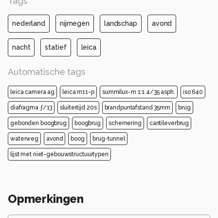
Tags
nederland
nijmegen
landschap
avond
nacht
statief
leica
Automatische tags
leica camera ag
leica m11-p
summilux-m 1:1.4/35 asph.
iso 640
diafragma ƒ/13
sluitertijd 20s
brandpuntafstand 35mm
brug
gebonden boogbrug
boogbrug
schemering
cantileverbrug
waterweg
avond
boog
brug-tunnel
lijst met niet-gebouwstructuurtypen
Opmerkingen