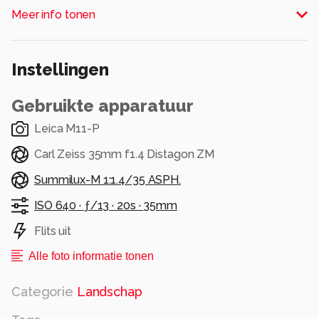
Nijmegen.
Meer info tonen
Alle rechten voorbehouden
Instellingen
Gebruikte apparatuur
Leica M11-P
Carl Zeiss 35mm f1.4 Distagon ZM
Summilux-M 1:1.4/35 ASPH.
ISO 640 ·
ƒ/13 ·
20s ·
35mm
Flits uit
Alle foto informatie tonen
Categorie
Landschap