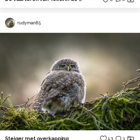
rudyman85
Steiger met overkapping
13
3