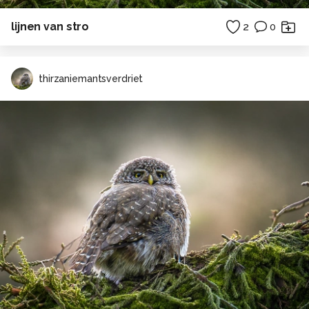
lijnen van stro
2
0
thirzaniemantsverdriet