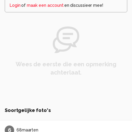
Login
of
maak een account
en discussieer mee!
Wees de eerste die een opmerking
achterlaat.
Soortgelijke foto's
6
68maarten