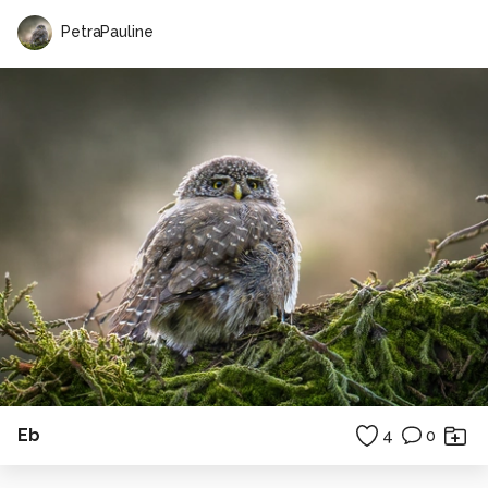
PetraPauline
Eb
4
0