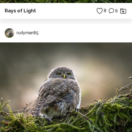
Rays of Light
8
8
rudyman85