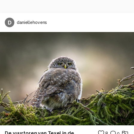
D
daniellehovens
De vuurtoren van Texel in de ochtendzon
8
0