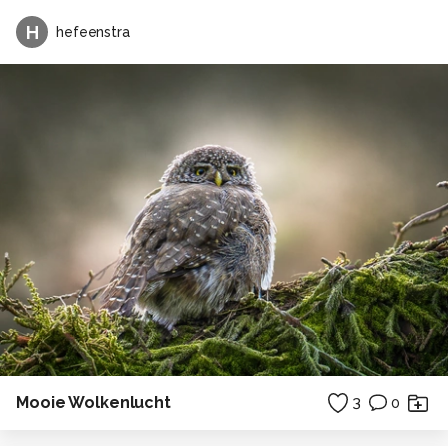
H
hefeenstra
Mooie Wolkenlucht
3
0