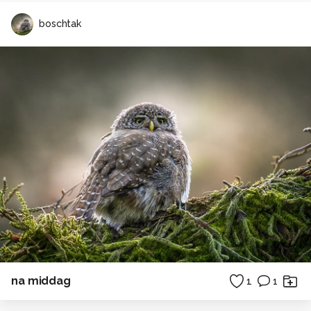
boschtak
na middag
1
1