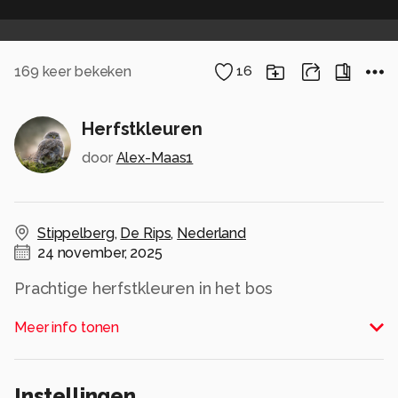
169
keer bekeken
16
Herfstkleuren
door
Alex-Maas1
Stippelberg
,
De Rips
,
Nederland
24 november, 2025
Prachtige herfstkleuren in het bos
Alle rechten voorbehouden
Meer info tonen
Instellingen