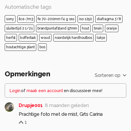
Automatische tags
sony
ilce-7m3
fe 70-200mm f4 g oss
iso 1250
diafragma ƒ/8
sluitertijd 2 1/2s
brandpuntafstand 97mm
hout
bruin
oranje
herfst
kofferbak
woud
noordelijk hardhoutbos
takje
houtachtige plant
bos
Opmerkingen
Sorteren op
Login
of
maak een account
en discussieer mee!
Drupje001
8 maanden geleden
Prachtige foto met de mist, Grts Carina
1