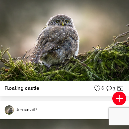
Floating castle
6
3
JeroenvdP