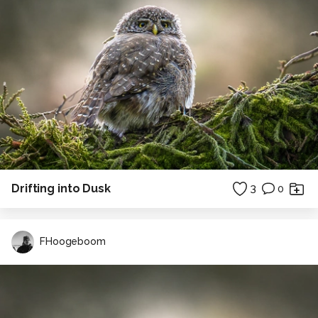
Drifting into Dusk
3
0
FHoogeboom