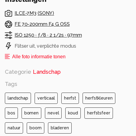
ILCE-7M3
(
SONY
)
FE 70-200mm F4 G OSS
ISO 1250 ·
ƒ/8 ·
2 1/2s ·
97mm
Flitser uit, verplichte modus
Alle foto informatie tonen
Categorie
Landschap
Tags
landschap
verticaal
herfst
herfstkleuren
bos
bomen
nevel
koud
herfstsfeer
natuur
boom
bladeren