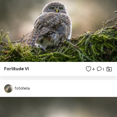
Fortitude VI
4
1
fotohela