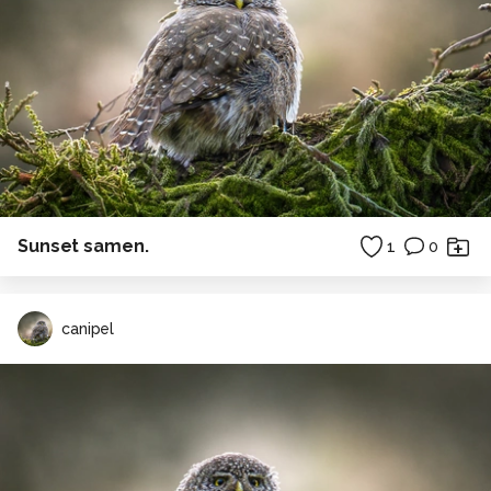
Sunset samen.
1
0
canipel