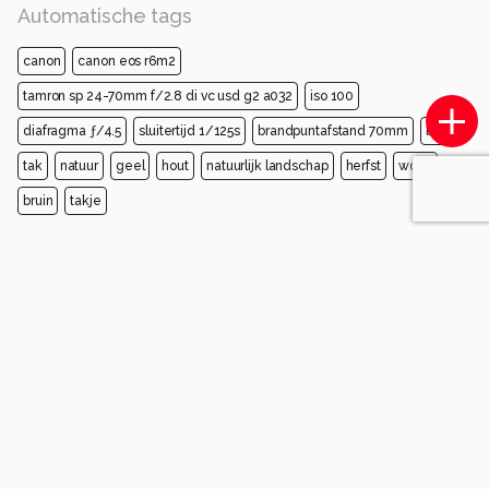
Automatische tags
canon
canon eos r6m2
tamron sp 24-70mm f/2.8 di vc usd g2 a032
iso 100
diafragma ƒ/4.5
sluitertijd 1/125s
brandpuntafstand 70mm
blad
tak
natuur
geel
hout
natuurlijk landschap
herfst
woud
bruin
takje
Opmerkingen
Login
of
maak een account
en discussieer mee!