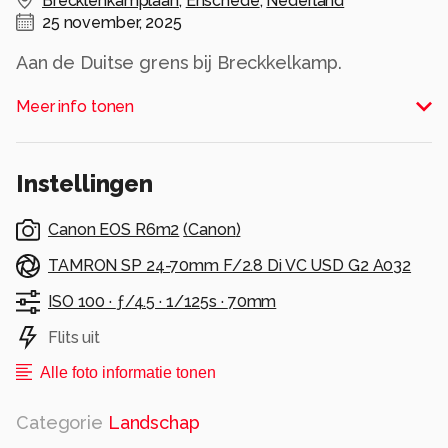
Brecklenkamplaan
,
Enschede
,
Nederland
25 november, 2025
Aan de Duitse grens bij Breckkelkamp.
Onderweg om filmlocaties te schouwen. dan
Meer info tonen
kom je nog eens ergens..
Alle rechten voorbehouden
Instellingen
Canon EOS R6m2
(
Canon
)
TAMRON SP 24-70mm F/2.8 Di VC USD G2 A032
ISO 100 ·
ƒ/4.5 ·
1/125s ·
70mm
Flits uit
Alle foto informatie tonen
Categorie
Landschap