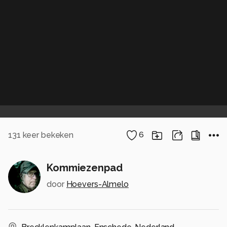
131
keer bekeken
6
Kommiezenpad
door
Hoevers-Almelo