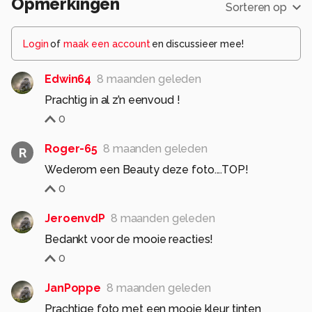
Opmerkingen
Sorteren op
Login
of
maak een account
en discussieer mee!
Edwin64
8 maanden geleden
Prachtig in al z’n eenvoud !
0
Roger-65
8 maanden geleden
R
Wederom een Beauty deze foto....TOP!
0
JeroenvdP
8 maanden geleden
Bedankt voor de mooie reacties!
0
JanPoppe
8 maanden geleden
Prachtige foto met een mooie kleur tinten