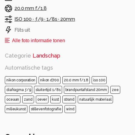
20.0 mm f/1.8
ISO 100 ·
ƒ/9 ·
1/8s ·
20mm
Flits uit
Alle foto informatie tonen
Categorie
Landschap
Automatische tags
nikon corporation
nikon d700
20.0 mm f/1.8
iso 100
diafragma ƒ/9
sluitertijd 1/8s
brandpuntafstand 20mm
zee
oceaan
zand
oever
kust
strand
natuurlijk materiaal
milieukunst
stillevenfotografie
wind