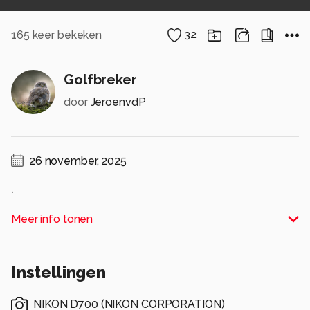
165
keer bekeken
32
Golfbreker
door
JeroenvdP
26 november, 2025
.
Alle rechten voorbehouden
Meer info tonen
Instellingen
NIKON D700
(
NIKON CORPORATION
)