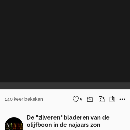
140
keer bekeken
5
De "zilveren" bladeren van de
olijfboon in de najaars zon