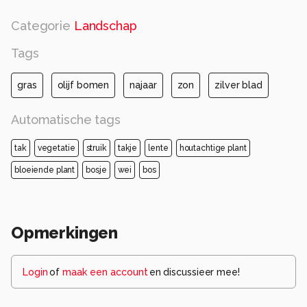
Categorie
Landschap
Tags
gras
olijf bomen
najaar
zon
zilver blad
Automatische tags
tak
vegetatie
struik
takje
lente
houtachtige plant
bloeiende plant
bosje
wei
bos
Opmerkingen
Login
of
maak een account
en discussieer mee!