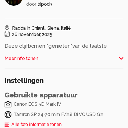
door
tripod3
Radda in Chianti
,
Siena
,
Italië
26 november, 2025
Deze olijfbomen "genieten"van de laatste
zonnestralen einde oktober.
Meer info tonen
Twee dagen na deze opname zijn de olijven
geoogst.
Alle rechten voorbehouden
Instellingen
Gebruikte apparatuur
Canon EOS 5D Mark IV
Tamron SP 24-70 mm F/2.8 Di VC USD G2
Alle foto informatie tonen