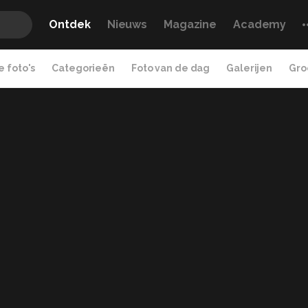
Ontdek
Nieuws
Magazine
Academy
 foto's
Categorieën
Foto van de dag
Galerijen
Gro