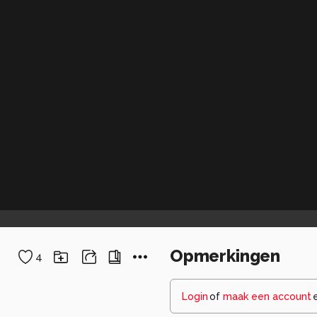
Opmerkingen
4
Login
of
maak een account