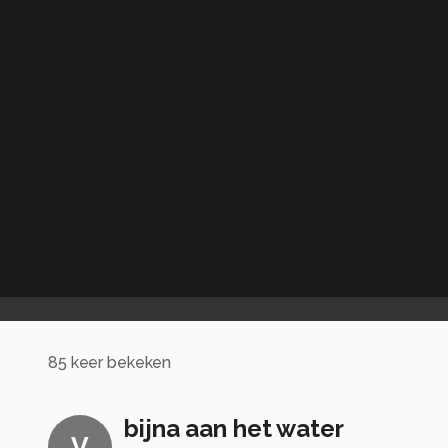
85
keer bekeken
bijna aan het water
V