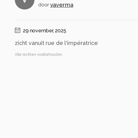
vaverma
door
29 november, 2025
zicht vanuit rue de l'impératrice
Alle rechten voorbehouden
Instellingen
Gebruikte apparatuur
Nikon D 780
VR 70-300mm f/4.5-5.6E
ISO 450 ·
ƒ/9 ·
1/320s ·
300mm
Flits uit