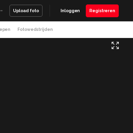
Inloggen
Registreren
Upload foto
epen
Fotowedstrijden