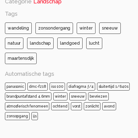
Categorie
Landschap
Tags
wandeling
zonsondergang
winter
sneeuw
natuur
landschap
landgoed
lucht
maartensdijk
Automatische tags
panasonic
dmc-fz18
iso 100
diafragma ƒ/4
sluitertijd 1/640s
brandpuntafstand 4.6mm
winter
sneeuw
bevriezen
atmosferisch fenomeen
ochtend
vorst
zonlicht
avond
zonsopgang
ijs