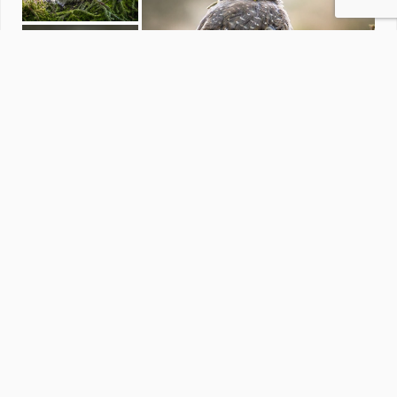
Natuur
door
oudmaijer
·
631 foto's
Soortgelijke foto's
Erik1234