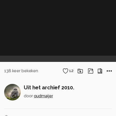
138
keer bekeken
12
Uit het archief 2010.
door
oudmaijer