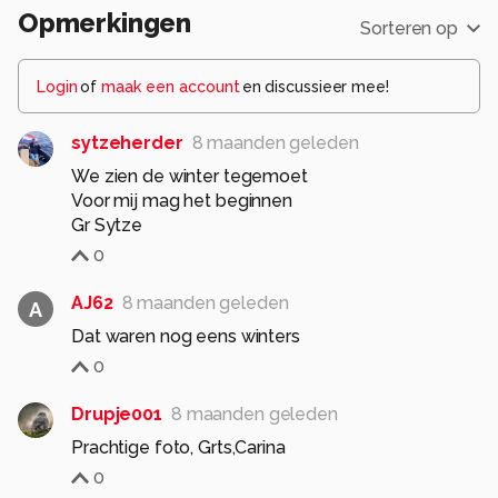
Opmerkingen
Sorteren op
Login
of
maak een account
en discussieer mee!
sytzeherder
8 maanden geleden
We zien de winter tegemoet
Voor mij mag het beginnen
Gr Sytze
0
AJ62
8 maanden geleden
A
Dat waren nog eens winters
0
Drupje001
8 maanden geleden
Prachtige foto, Grts,Carina
0