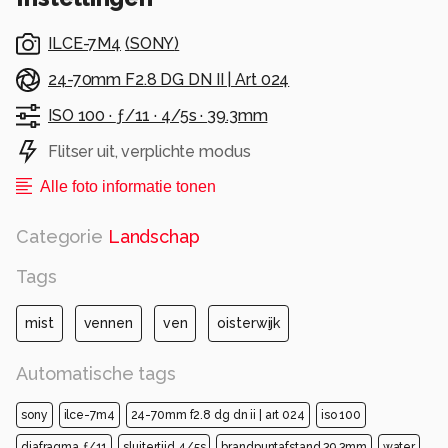
ILCE-7M4
(
SONY
)
24-70mm F2.8 DG DN II | Art 024
ISO 100 ·
ƒ/11 ·
4/5s ·
39.3mm
Flitser uit, verplichte modus
Alle foto informatie tonen
Categorie
Landschap
Tags
mist
vennen
ven
oisterwijk
Automatische tags
sony
ilce-7m4
24-70mm f2.8 dg dn ii | art 024
iso 100
diafragma ƒ/11
sluitertijd 4/5s
brandpuntafstand 39.3mm
water