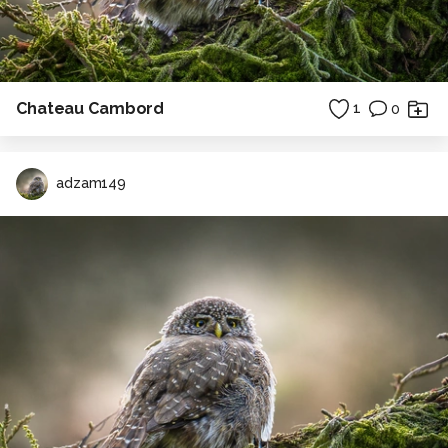
Chateau Cambord
1
0
adzam149