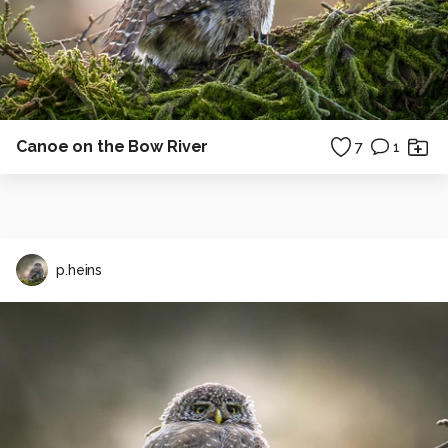
Canoe on the Bow River
7
1
p.heins