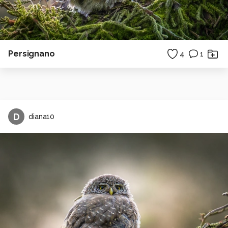
Persignano
4
1
D
diana10