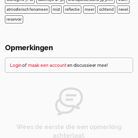
atmosferisch fenomeen
mist
reflectie
meer
ochtend
nevel
reservoir
Opmerkingen
Login
of
maak een account
en discussieer mee!
Wees de eerste die een opmerking
achterlaat.