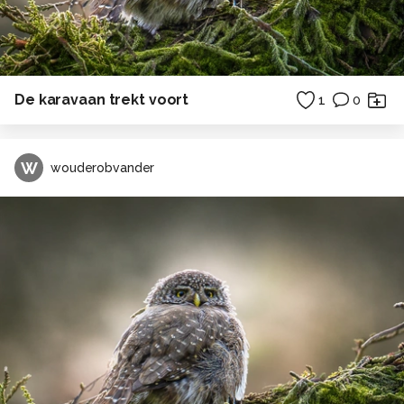
De karavaan trekt voort
1
0
W
wouderobvander