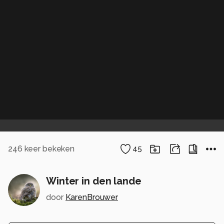
246
keer bekeken
45
Winter in den lande
door
KarenBrouwer