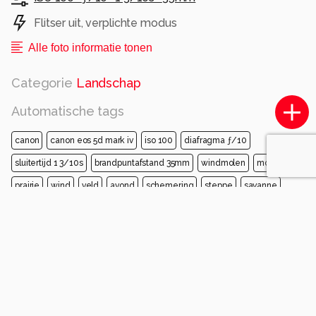
Flitser uit, verplichte modus
Alle foto informatie tonen
Categorie
Landschap
Automatische tags
canon
canon eos 5d mark iv
iso 100
diafragma ƒ/10
sluitertijd 1 3/10s
brandpuntafstand 35mm
windmolen
molen
prairie
wind
veld
avond
schemering
steppe
savanne
Opmerkingen
Login
of
maak een account
en discussieer mee!