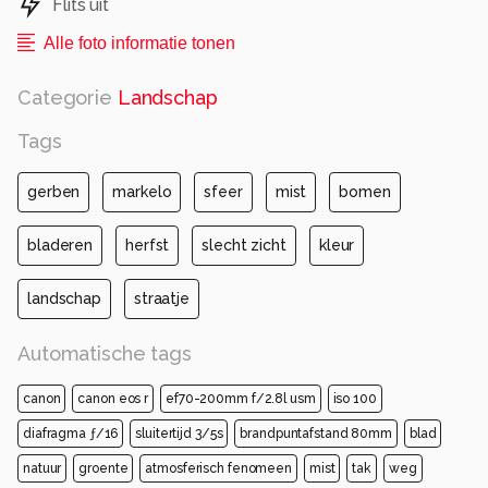
Flits uit
Alle foto informatie tonen
Categorie
Landschap
Tags
gerben
markelo
sfeer
mist
bomen
bladeren
herfst
slecht zicht
kleur
landschap
straatje
Automatische tags
canon
canon eos r
ef70-200mm f/2.8l usm
iso 100
diafragma ƒ/16
sluitertijd 3/5s
brandpuntafstand 80mm
blad
natuur
groente
atmosferisch fenomeen
mist
tak
weg