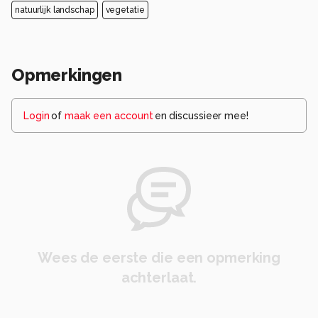
natuurlijk landschap
vegetatie
Opmerkingen
Login
of
maak een account
en discussieer mee!
Wees de eerste die een opmerking
achterlaat.