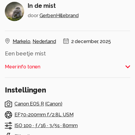
In de mist
door
GerbenHillebrand
Markelo
,
Nederland
2 december, 2025
Een beetje mist
Alle rechten voorbehouden
Meer info tonen
Instellingen
Canon EOS R
(
Canon
)
EF70-200mm f/2.8L USM
ISO 100 ·
ƒ/16 ·
3/5s ·
80mm