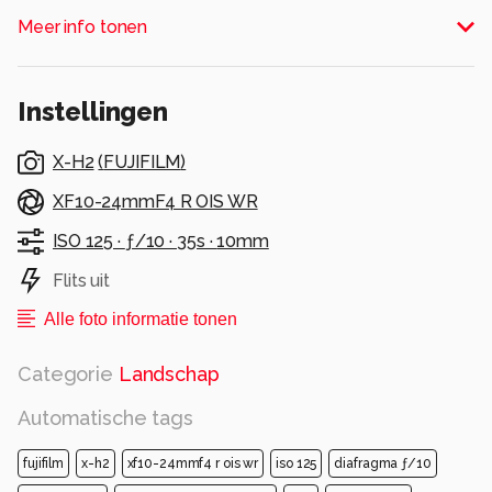
Alle rechten voorbehouden
Meer info tonen
Instellingen
X-H2
(
FUJIFILM
)
XF10-24mmF4 R OIS WR
ISO 125 ·
ƒ/10 ·
35s ·
10mm
Flits uit
Alle foto informatie tonen
Categorie
Landschap
Automatische tags
fujifilm
x-h2
xf10-24mmf4 r ois wr
iso 125
diafragma ƒ/10