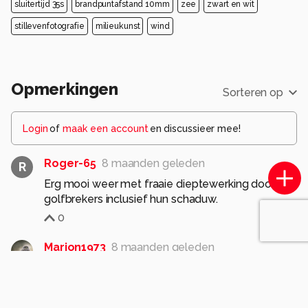
sluitertijd 35s
brandpuntafstand 10mm
zee
zwart en wit
stillevenfotografie
milieukunst
wind
Opmerkingen
Sorteren op
Login
of
maak een account
en discussieer mee!
Roger-65
8 maanden geleden
R
Erg mooi weer met fraaie dieptewerking door
golfbrekers inclusief hun schaduw.
0
Marion1973
8 maanden geleden
Ik vind deze ook de mooiste van de twee, komt
denk ik door de kleur en door de schaduwen.
Groetjes marion