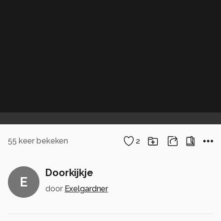
55
keer bekeken
2
Doorkijkje
E
door
Exelgardner