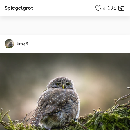
Spiegelgrot
4
1
Jim46