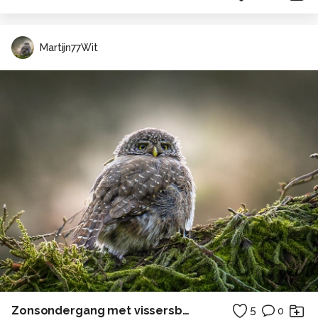
Martijn77Wit
Zonsondergang met vissersboot
5
0