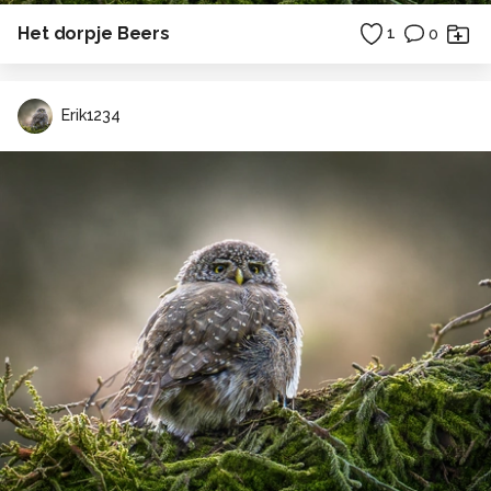
Het dorpje Beers
1
0
Erik1234