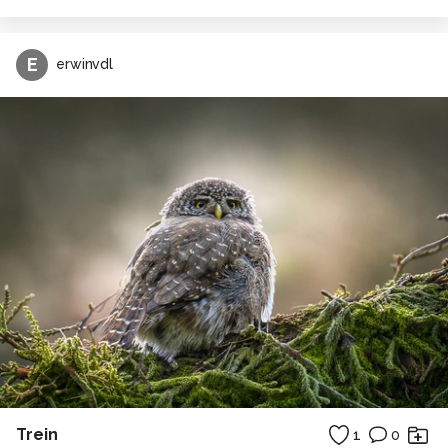
E
erwinvdl
Trein
1
0