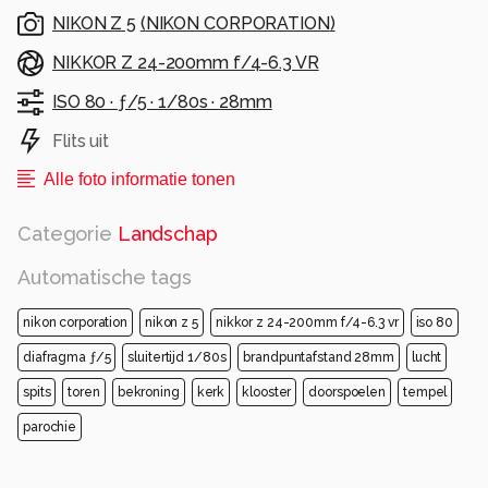
NIKON Z 5
(
NIKON CORPORATION
)
NIKKOR Z 24-200mm f/4-6.3 VR
ISO 80 ·
ƒ/5 ·
1/80s ·
28mm
Flits uit
Alle foto informatie tonen
Categorie
Landschap
Automatische tags
nikon corporation
nikon z 5
nikkor z 24-200mm f/4-6.3 vr
iso 80
diafragma ƒ/5
sluitertijd 1/80s
brandpuntafstand 28mm
lucht
spits
toren
bekroning
kerk
klooster
doorspoelen
tempel
parochie