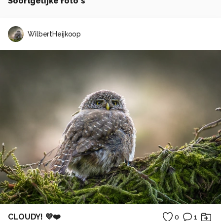
Soortgelijke foto's
WilbertHeijkoop
CLOUDY! 💜❤️
0
1