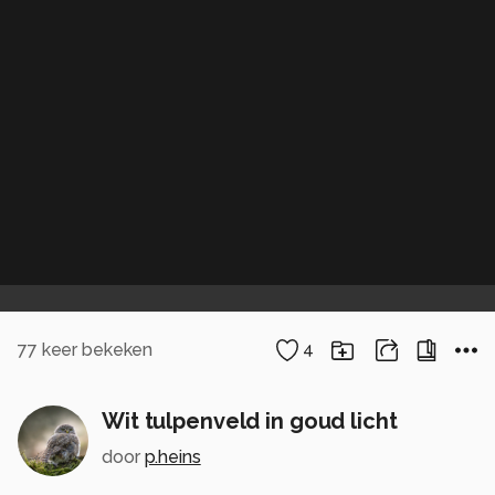
77
keer bekeken
4
Wit tulpenveld in goud licht
door
p.heins