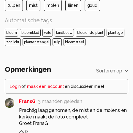
tulpen
mist
molen
lijnen
goud
Automatische tags
bloem
bloemblad
veld
landbouw
bloeiende plant
plantage
zonlicht
plantenstengel
tulp
bloemsteel
Opmerkingen
Sorteren op
Login
of
maak een account
en discussieer mee!
FransG
3 maanden geleden
Prachtig laag genomen, de mist en de molens en
kerkje maakt de foto compleet
Groet FransG
0