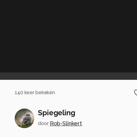
140
keer bekeken
Spiegeling
Rob-Slinkert
door