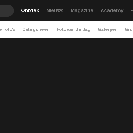
Ontdek
Nieuws
Magazine
Academy
 foto's
Categorieën
Foto van de dag
Galerijen
Gro