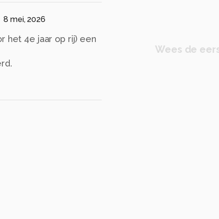
8 mei, 2026
 het 4e jaar op rij) een
Wees de eers
rd.