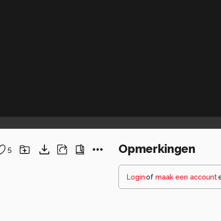
Opmerkingen
5
Login
of
maak een account