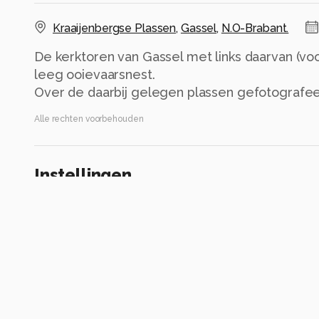
Kraaijenbergse Plassen
,
Gassel
,
N.O-Brabant.
De kerktoren van Gassel met links daarvan (voor
leeg ooievaarsnest.
Over de daarbij gelegen plassen gefotografee
Alle rechten voorbehouden
Instellingen
COOLPIX B500
(
NIKON
)
ISO 125 ·
ƒ/5.7 ·
1/320s ·
52.2mm
Flitser uit, verplichte modus
Alle foto informatie tonen