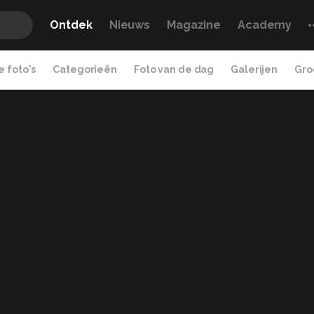
Ontdek
Nieuws
Magazine
Academy
 foto's
Categorieën
Foto van de dag
Galerijen
Gro