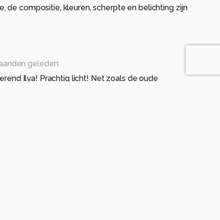
 de compositie, kleuren, scherpte en belichting zijn
aanden geleden
terend Ilya! Prachtig licht! Net zoals de oude
licht zouden schilderen.
3 maanden geleden
ine!