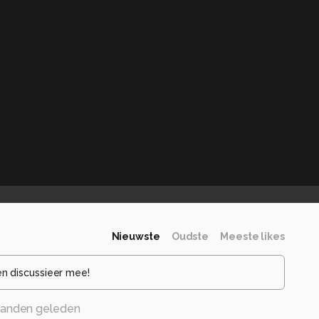
Nieuwste
Oudste
Meeste likes
en discussieer mee!
anden geleden