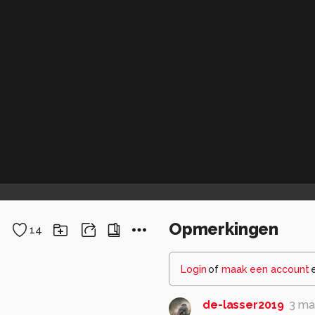
Opmerkingen
14
Login
of
maak een account
de-lasser2019
3 ma