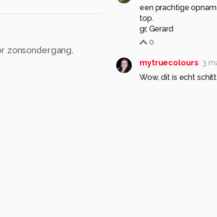
een prachtige opname,
top.
0
or zonsondergang.
mytruecolours
3 m
Wow, dit is echt schit
schildermeesters het 
0
ilya-eos450d
Dankjewel Mart
1