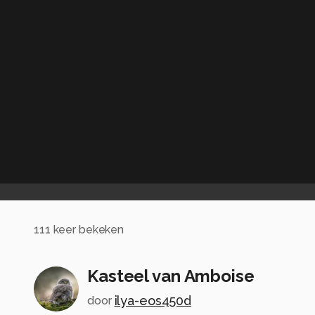
111
keer bekeken
Kasteel van Amboise
ilya-eos450d
door