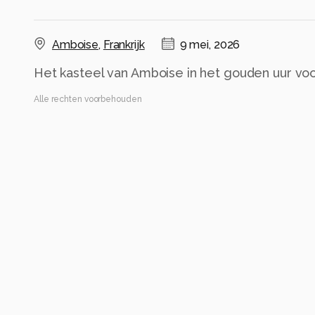
Amboise
,
Frankrijk
9 mei, 2026
Het kasteel van Amboise in het gouden uur vo
Alle rechten voorbehouden
Instellingen
Gebruikte apparatuur
Canon EOS 70D
Sigma 17-70mm
Categorie
Landschap
Tags