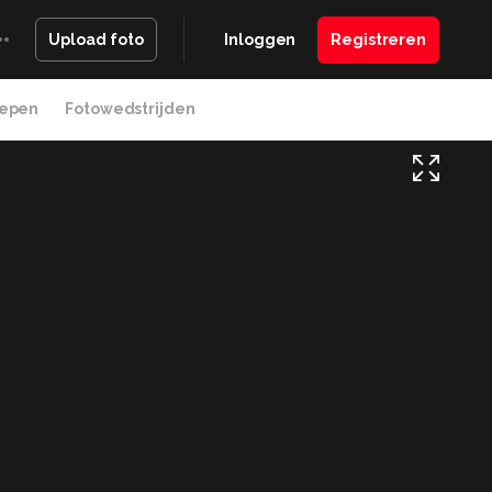
Inloggen
Registreren
Upload foto
epen
Fotowedstrijden