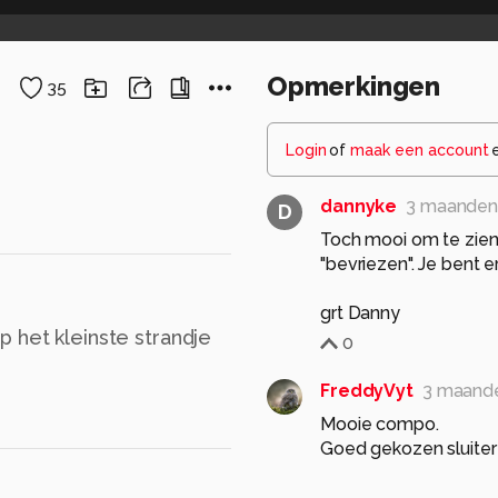
Opmerkingen
35
Login
of
maak een account
dannyke
3 maanden
D
Toch mooi om te zien 
"bevriezen". Je bent er
grt Danny
 het kleinste strandje
0
FreddyVyt
3 maand
Mooie compo.
Goed gekozen sluitert
Rustgevend!!
Gr Freddy