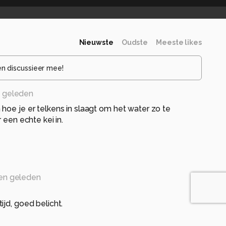
Nieuwste
Oudste
Meeste likes
en discussieer mee!
 geleden
hoe je er telkens in slaagt om het water zo te
 een echte kei in.
en geleden
ijd, goed belicht.