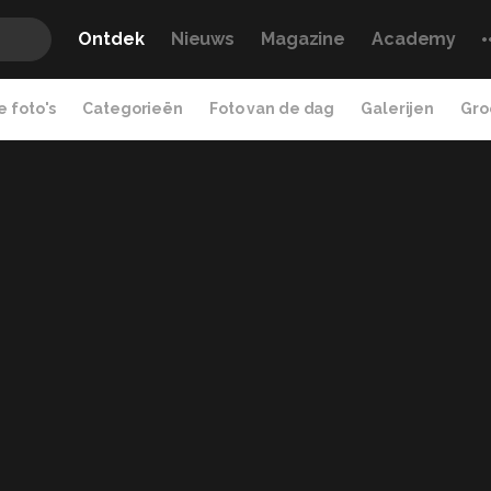
Ontdek
Nieuws
Magazine
Academy
 foto's
Categorieën
Foto van de dag
Galerijen
Gro