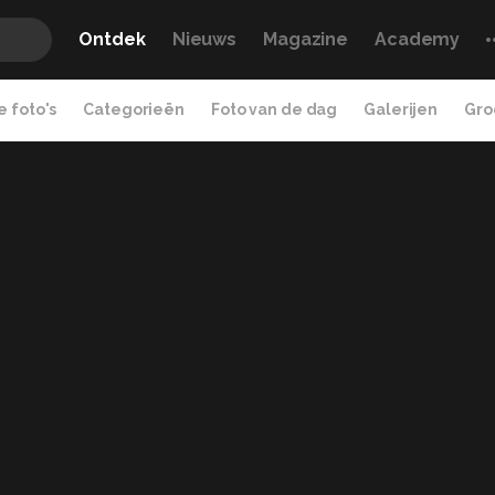
Ontdek
Nieuws
Magazine
Academy
 foto's
Categorieën
Foto van de dag
Galerijen
Gro