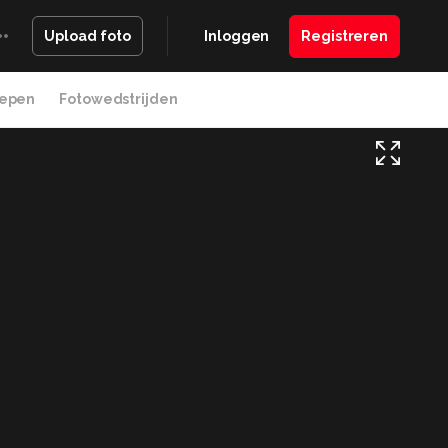
Inloggen
Registreren
Upload foto
epen
Fotowedstrijden