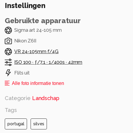
Instellingen
Gebruikte apparatuur
Sigma art 24-105 mm
Nikon Z6II
VR 24-105mm f/4G
ISO 100 ·
ƒ/7.1 ·
1/400s ·
42mm
Flits uit
Alle foto informatie tonen
Categorie
Landschap
Tags
portugal
silves