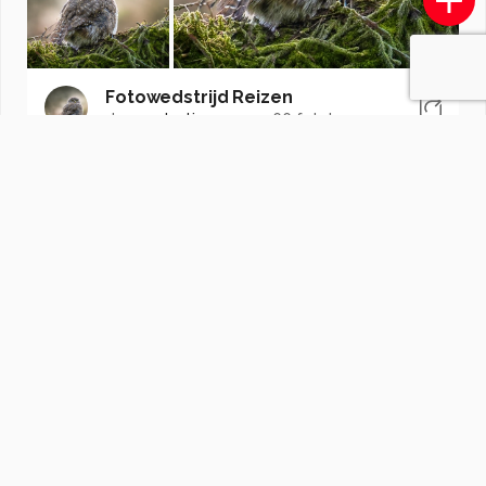
Fotowedstrijd Reizen
door
redactiezoom
·
1166 foto's
Soortgelijke foto's
Lexx