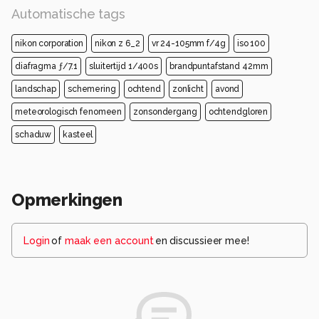
Automatische tags
nikon corporation
nikon z 6_2
vr 24-105mm f/4g
iso 100
diafragma ƒ/7.1
sluitertijd 1/400s
brandpuntafstand 42mm
landschap
schemering
ochtend
zonlicht
avond
meteorologisch fenomeen
zonsondergang
ochtendgloren
schaduw
kasteel
Opmerkingen
Login
of
maak een account
en discussieer mee!