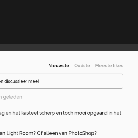
Nieuwste
Oudste
Meeste likes
en discussieer mee!
n geleden
g en het kasteel scherp en toch mooi opgaand in het
van Light Room? Of alleen van PhotoShop?