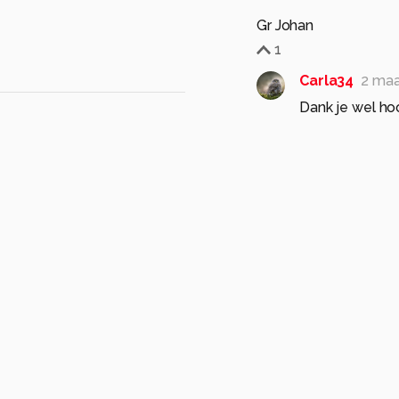
Gr Johan
1
Carla34
2 ma
Dank je wel hoo
0
vlindersenmeer
3 
Super , mooi laag st
Gr Frans
1
Carla34
3 ma
Dank je wel hoo
1