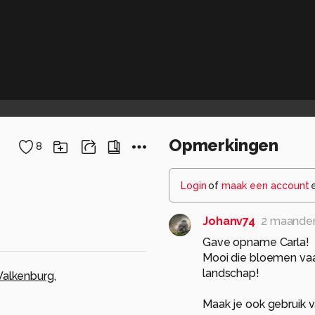
Opmerkingen
8
Login
of
maak een account
Johanv74
2 maande
Gave opname Carla!
Mooi die bloemen vaa
landschap!
Valkenburg
,
Maak je ook gebruik 