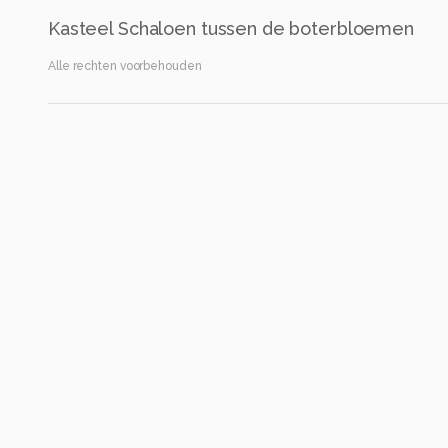
Kasteel Schaloen tussen de boterbloemen
Alle rechten voorbehouden
Instellingen
Canon EOS RP
(
Canon
)
EF50mm f/1.8 STM
ISO 100 ·
ƒ/2.8 ·
1/2500s ·
50mm
Flits uit
Alle foto informatie tonen
Categorie
Landschap
Tags