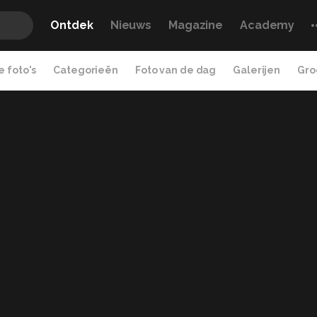
Ontdek
Nieuws
Magazine
Academy
 foto's
Categorieën
Foto van de dag
Galerijen
Gro