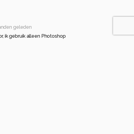
anden geleden
r, ik gebruik alleen Photoshop
maanden geleden
andpunt ingenomen voor deze foto.
anden geleden
r, voorlopig zal het nog even bloeien ook daar 😊