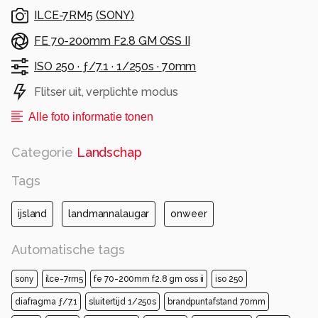
ILCE-7RM5
(
SONY
)
FE 70-200mm F2.8 GM OSS II
ISO 250 ·
ƒ/7.1 ·
1/250s ·
70mm
Flitser uit, verplichte modus
Alle foto informatie tonen
Categorie
Landschap
Tags
ijsland
landmannalaugar
onweer
Automatische tags
sony
ilce-7rm5
fe 70-200mm f2.8 gm oss ii
iso 250
diafragma ƒ/7.1
sluitertijd 1/250s
brandpuntafstand 70mm