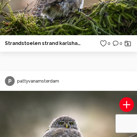
Strandstoelen strand karlshagen Duitsland zee
0
0
P
pattyvanamsterdam