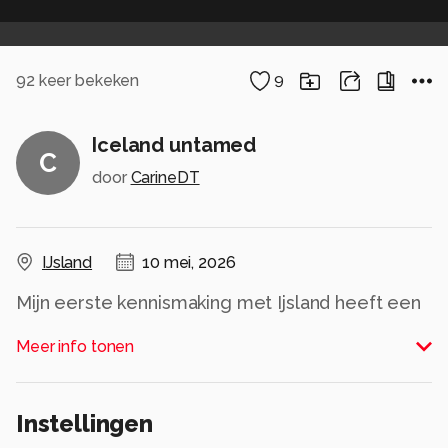
92
keer bekeken
9
Iceland untamed
C
door
CarineDT
IJsland
10 mei, 2026
Mijn eerste kennismaking met Ijsland heeft een
diepe indruk nagelaten. Foto toen onweer op
Meer info tonen
komst was op Landmannalaugar.
Alle rechten voorbehouden
Instellingen