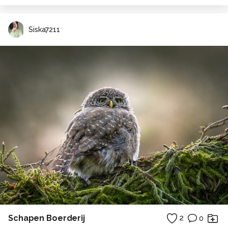
Siska7211
Schapen Boerderij
2
0