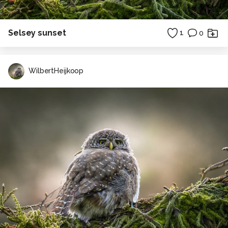
Selsey sunset
1
0
WilbertHeijkoop