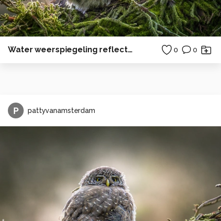
Water weerspiegeling reflectie bos
0
0
P
pattyvanamsterdam