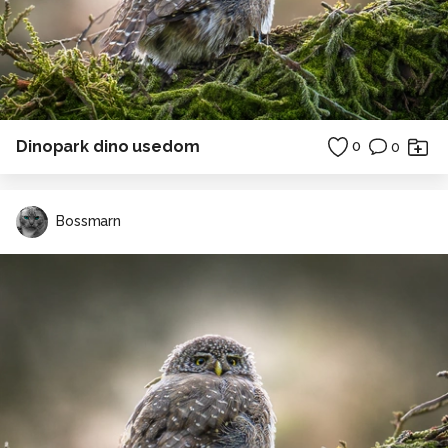
Dinopark dino usedom
0
0
Bossmarn