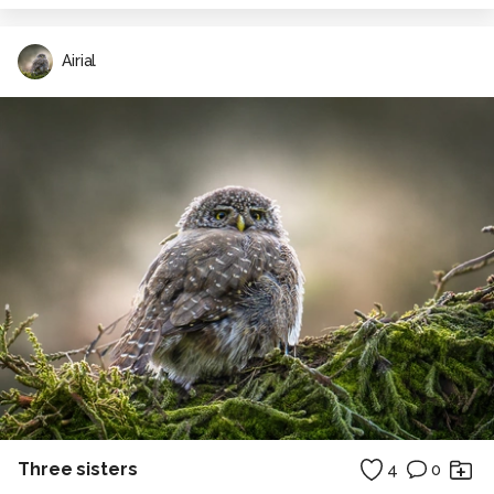
Airial
Three sisters
4
0