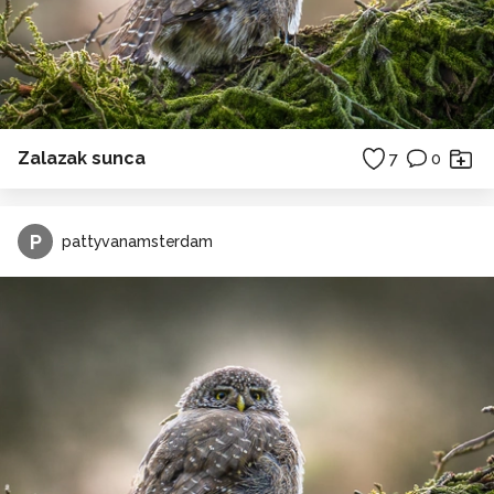
Zalazak sunca
7
0
P
pattyvanamsterdam