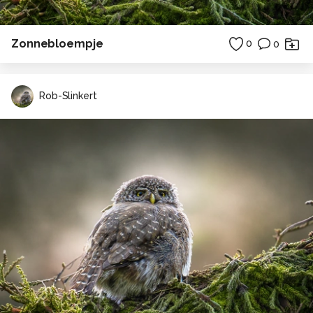
Zonnebloempje
0
0
Rob-Slinkert