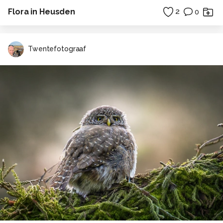
Flora in Heusden
2
0
Twentefotograaf