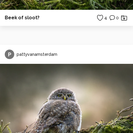
Beek of sloot?
4
0
P
pattyvanamsterdam