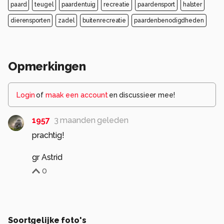
paard
teugel
paardentuig
recreatie
paardensport
halster
dierensporten
zadel
buitenrecreatie
paardenbenodigdheden
Opmerkingen
Login
of
maak een account
en discussieer mee!
1957
3 maanden geleden
prachtig!
0
Soortgelijke foto's