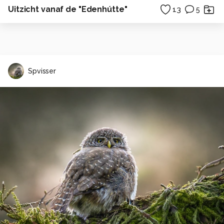
Uitzicht vanaf de "Edenhútte"
13
5
Spvisser