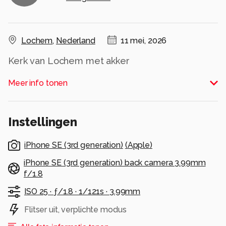
Lochem
,
Nederland
11 mei, 2026
Kerk van Lochem met akker
Alle rechten voorbehouden
Meer info tonen
Instellingen
iPhone SE (3rd generation)
(
Apple
)
iPhone SE (3rd generation) back camera 3.99mm
f/1.8
ISO 25 ·
ƒ/1.8 ·
1/121s ·
3.99mm
Flitser uit, verplichte modus