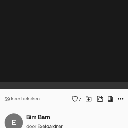
59
keer bekeken
7
Bim Bam
E
door
Exelgardner