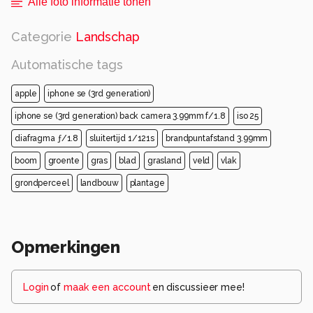
Alle foto informatie tonen
Categorie
Landschap
Automatische tags
apple
iphone se (3rd generation)
iphone se (3rd generation) back camera 3.99mm f/1.8
iso 25
diafragma ƒ/1.8
sluitertijd 1/121s
brandpuntafstand 3.99mm
boom
groente
gras
blad
grasland
veld
vlak
grondperceel
landbouw
plantage
Opmerkingen
Login
of
maak een account
en discussieer mee!