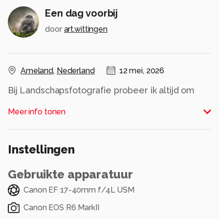
Een dag voorbij
door
art.wittingen
Ameland
,
Nederland
12 mei, 2026
Bij Landschapsfotografie probeer ik altijd om
een fijne sfeer, of een bepaalde dynamiek aan
Meer info tonen
een foto mee te geven. Eén van de fijnste
plekken om met landschapsfotografie bezig te
zijn, vind ik wel de kust. zogenaamde
Instellingen
'Seascapes'.
Wolkenluchten, voorgrond, en een bepaalde
Gebruikte apparatuur
compositie en lijnenspel, alsmede kleuren, moet
dan een foto enigszins boeiend maken.
Canon EF 17-40mm f/4L USM
Canon EOS R6 MarkII
Ameland 2026