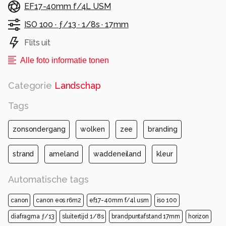
EF17-40mm f/4L USM
Alle rechten voorbehouden
ISO 100 ·
ƒ/13 ·
1/8s ·
17mm
Flits uit
Alle foto informatie tonen
Categorie
Landschap
Tags
zonsondergang
wolken
zee
branding
strand
ameland
waddeneiland
kleur
Automatische tags
canon
canon eos r6m2
ef17-40mm f/4l usm
iso 100
diafragma ƒ/13
sluitertijd 1/8s
brandpuntafstand 17mm
horizon