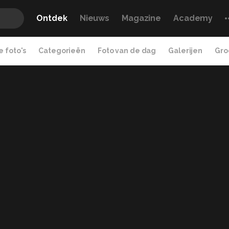
Ontdek
Nieuws
Magazine
Academy
 foto's
Categorieën
Foto van de dag
Galerijen
Gro