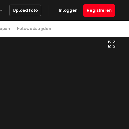
Inloggen
Registreren
Upload foto
epen
Fotowedstrijden