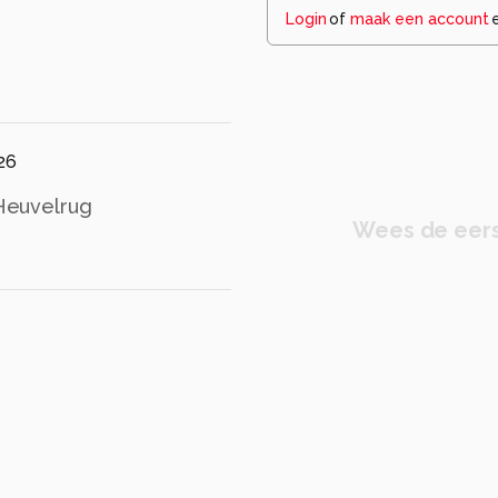
Login
of
maak een account
26
Heuvelrug
Wees de eers