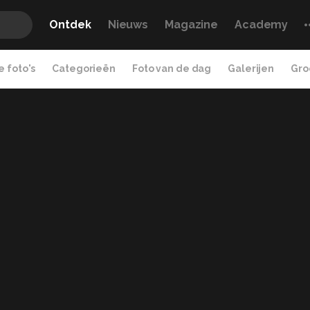
Ontdek
Nieuws
Magazine
Academy
 foto's
Categorieën
Foto van de dag
Galerijen
Gro