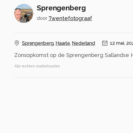
Sprengenberg
Twentefotograaf
door
Sprengenberg
,
Haarle
,
Nederland
12 mei, 20
Zonsopkomst op de Sprengenberg Sallandse 
Alle rechten voorbehouden
Instellingen
Canon EOS R5m2
(
Canon
)
RF24-105mm F4 L IS USM
ISO 100 ·
ƒ/11 ·
1/640s ·
105mm