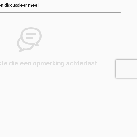
en discussieer mee!
te die een opmerking achterlaat.