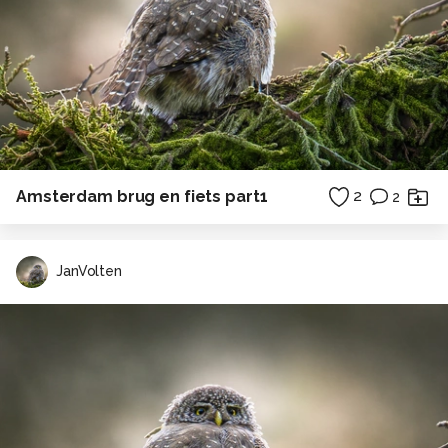
Amsterdam brug en fiets part1
2
2
JanVolten