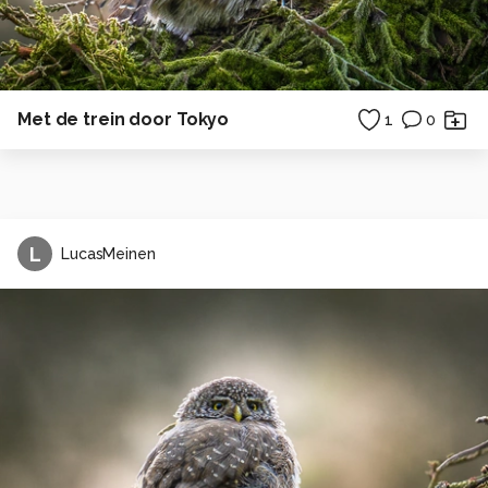
Met de trein door Tokyo
1
0
L
LucasMeinen