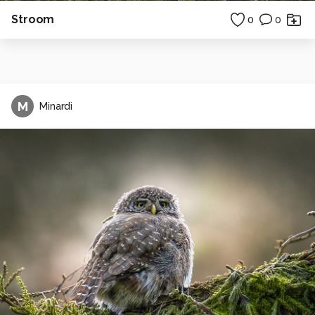
Stroom
0
0
M
Minardi