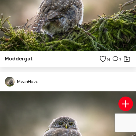
Moddergat
9
1
MvanHove