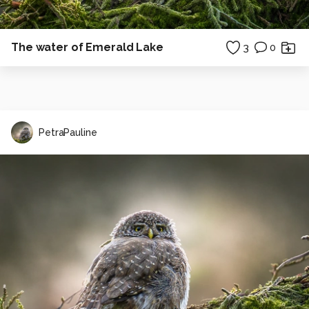
The water of Emerald Lake
3
0
PetraPauline