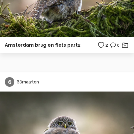
Amsterdam brug en fiets part2
2
0
6
68maarten