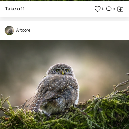
Take off
1
0
Artcore