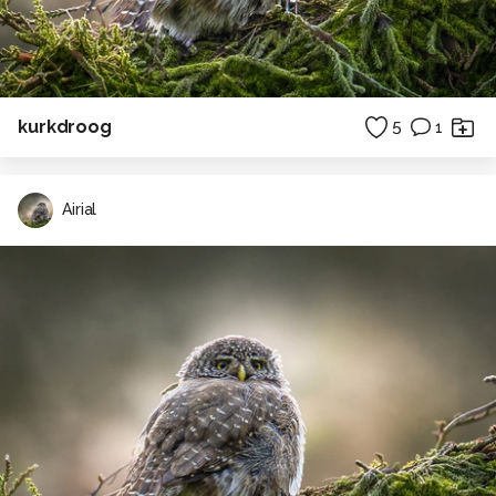
kurkdroog
5
1
Airial