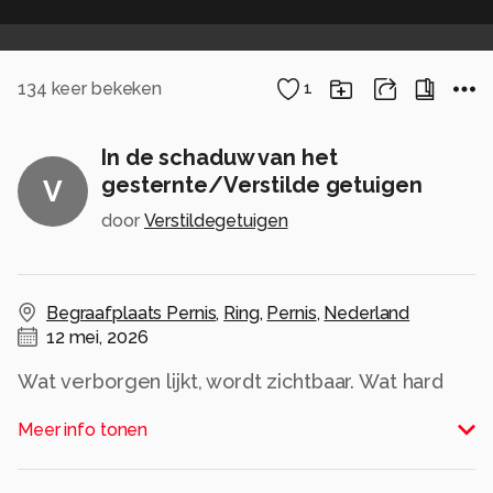
134
keer bekeken
1
In de schaduw van het
gesternte/Verstilde getuigen
V
door
Verstildegetuigen
Begraafplaats Pernis
,
Ring
,
Pernis
,
Nederland
12 mei, 2026
Wat verborgen lijkt, wordt zichtbaar. Wat hard
oogt, wordt zacht. Wat vergankelijk is, wordt
Meer info tonen
poëzie.
Hier vervagen de grenzen tussen droom en
werkelijkheid. Hier ontstaat verstilling.