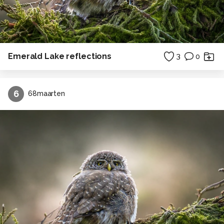
Emerald Lake reflections
3
0
6
68maarten