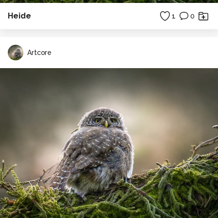
Heide
1
0
Artcore