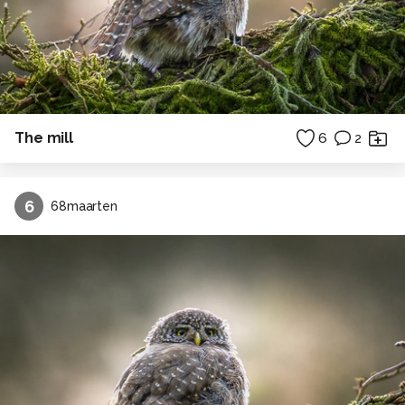
The mill
6
2
6
68maarten