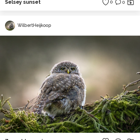
Selsey sunset
0
0
WilbertHeijkoop