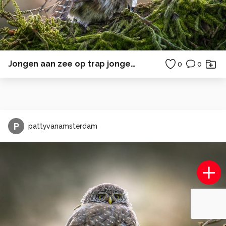
Jongen aan zee op trap jongetje zonsondergang
0
0
P
pattyvanamsterdam