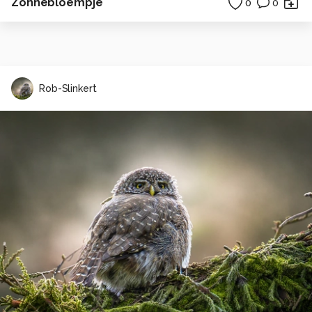
Zonnebloempje
0
0
Rob-Slinkert