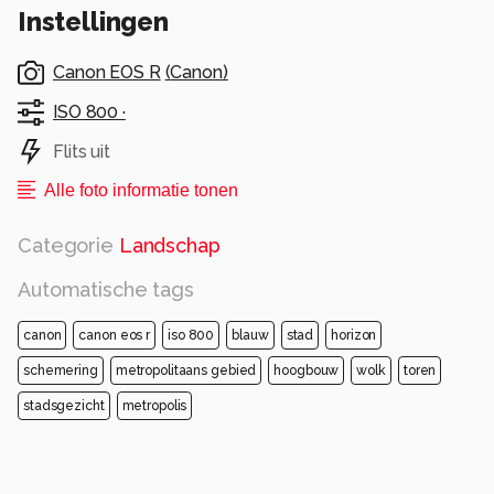
Instellingen
Canon EOS R
(
Canon
)
ISO 800 ·
Flits uit
Alle foto informatie tonen
Categorie
Landschap
Automatische tags
canon
canon eos r
iso 800
blauw
stad
horizon
schemering
metropolitaans gebied
hoogbouw
wolk
toren
stadsgezicht
metropolis