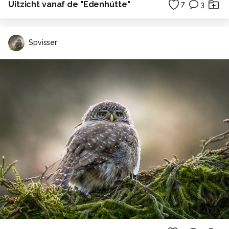
Uitzicht vanaf de "Edenhútte"
7
3
Spvisser