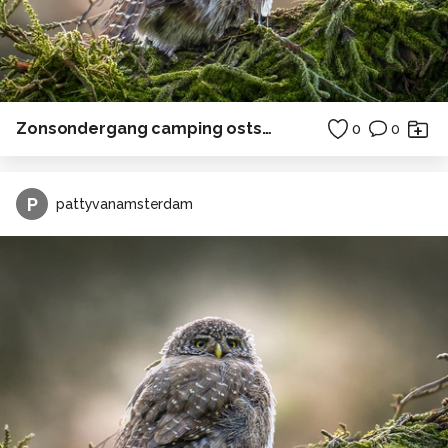
Zonsondergang camping ostsee duitsland horizon
0
0
P
pattyvanamsterdam