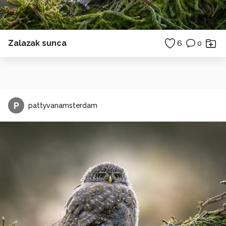
Zalazak sunca
6
0
P
pattyvanamsterdam