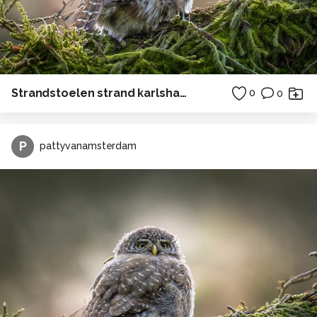
Strandstoelen strand karlshagen Duitsland zee
0
0
P
pattyvanamsterdam