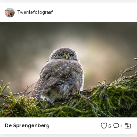
Twentefotograaf
De Sprengenberg
5
1