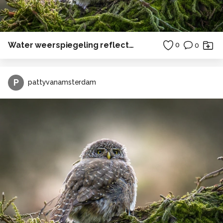
Water weerspiegeling reflectie bos
0
0
P
pattyvanamsterdam