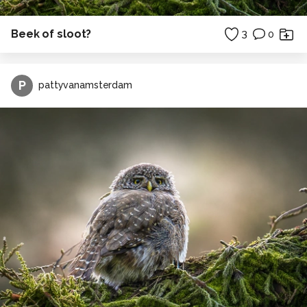
Beek of sloot?
3
0
P
pattyvanamsterdam