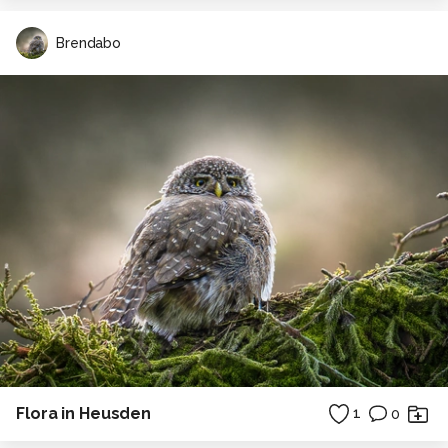
Brendabo
Flora in Heusden
1
0