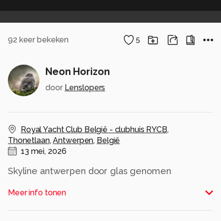
92
keer bekeken
5
Neon Horizon
door
Lenslopers
Royal Yacht Club België - clubhuis RYCB
,
Thonetlaan
,
Antwerpen
,
België
13 mei, 2026
Skyline antwerpen door glas genomen
Alle rechten voorbehouden
Meer info tonen