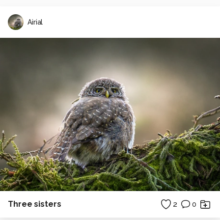
Airial
Three sisters
2
0