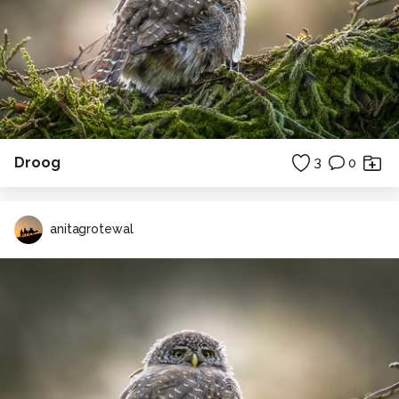
Droog
3
0
anitagrotewal