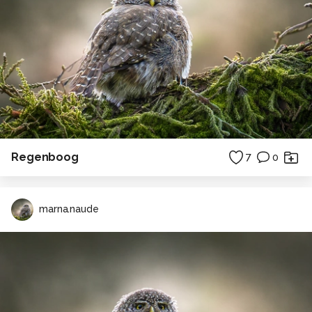
Regenboog
7
0
marna.naude