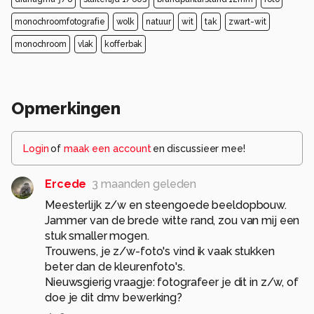
monochroomfotografie
wolk
natuur
wit
tak
zwart-wit
monochroom
vlak
kofferbak
Opmerkingen
Login
of
maak een account
en discussieer mee!
Ercede
3 maanden geleden
Meesterlijk z/w en steengoede beeldopbouw.
Jammer van de brede witte rand, zou van mij een
stuk smaller mogen.
Trouwens, je z/w-foto's vind ik vaak stukken
beter dan de kleurenfoto's.
Nieuwsgierig vraagje: fotografeer je dit in z/w, of
doe je dit dmv bewerking?