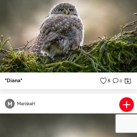
"Diana"
8
0
M
MariskaH