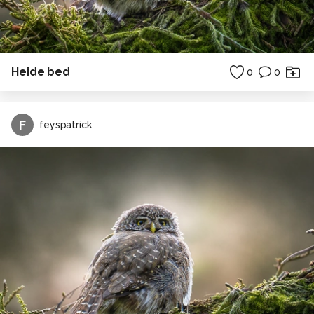
Heide bed
0
0
F
feyspatrick