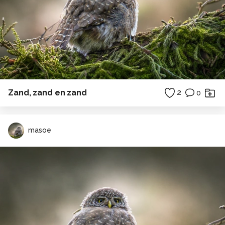
Zand, zand en zand
2
0
masoe