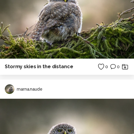
Stormy skies in the distance
0
0
marna.naude