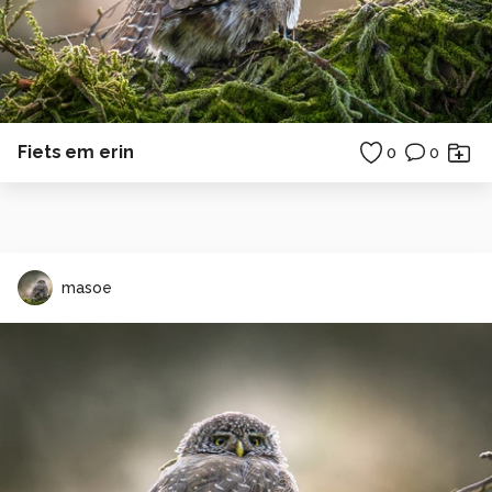
Fiets em erin
0
0
masoe