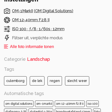
OM-1MarkII
(
OM Digital Solutions
)
OM 12-40mm F2.8 II
ISO 100 ·
ƒ/8 ·
1/60s ·
12mm
Flitser uit, verplichte modus
Alle foto informatie tonen
Categorie
Landschap
Tags
culemborg
de lek
regen
slecht weer
Automatische tags
om digital solutions
om-1markii
om 12-40mm f2.8 ii
iso 100
diafragma ƒ/8
sluitertijd 1/60s
brandpuntafstand 12mm
foto