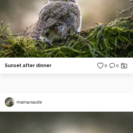
Sunset after dinner
0
0
marna.naude