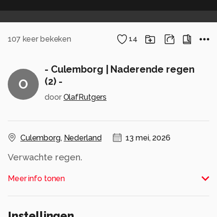
107
keer bekeken
14
- Culemborg | Naderende regen
(2) -
O
door
OlafRutgers
Culemborg
,
Nederland
13 mei, 2026
Verwachte regen.
Alle rechten voorbehouden
Meer info tonen
Instellingen